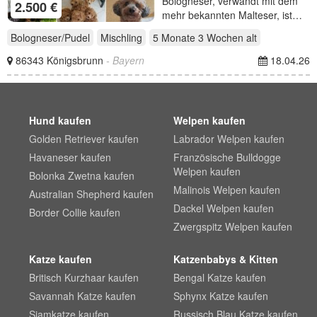
Bologneser, verwandt mit dem
2.500 €
mehr bekannten Malteser, ist…
Bologneser/Pudel
Mischling
5 Monate 3 Wochen
alt
86343 Königsbrunn
- Bayern
18.04.26
Hund kaufen
Welpen kaufen
Golden Retriever kaufen
Labrador Welpen kaufen
Havaneser kaufen
Französische Bulldogge
Welpen kaufen
Bolonka Zwetna kaufen
Malinois Welpen kaufen
Australian Shepherd kaufen
Dackel Welpen kaufen
Border Collie kaufen
Zwergspitz Welpen kaufen
Katze kaufen
Katzenbabys & Kitten
Britisch Kurzhaar kaufen
Bengal Katze kaufen
Savannah Katze kaufen
Sphynx Katze kaufen
Siamkatze kaufen
Russisch Blau Katze kaufen