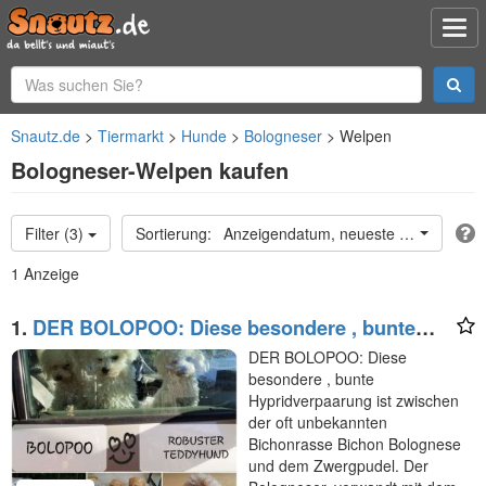
Snautz.de
Tiermarkt
Hunde
Bologneser
Welpen
Bologneser-Welpen kaufen
Filter (3)
Anzeigendatum, neueste oben
1 Anzeige
1.
DER BOLOPOO: Diese besondere , bunte
Hypridverpaarung
DER BOLOPOO: Diese
besondere , bunte
Hypridverpaarung ist zwischen
der oft unbekannten
Bichonrasse Bichon Bolognese
und dem Zwergpudel. Der