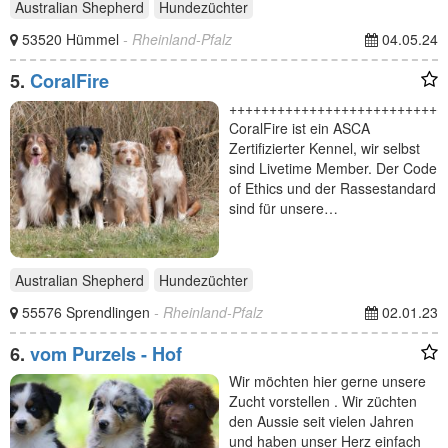
Australian Shepherd
Hundezüchter
53520 Hümmel
- Rheinland-Pfalz
04.05.24
5.
CoralFire
+++++++++++++++++++++++++++
CoralFire ist ein ASCA
Zertifizierter Kennel, wir selbst
sind Livetime Member. Der Code
of Ethics und der Rassestandard
sind für unsere…
Australian Shepherd
Hundezüchter
55576 Sprendlingen
- Rheinland-Pfalz
02.01.23
6.
vom Purzels - Hof
Wir möchten hier gerne unsere
Zucht vorstellen . Wir züchten
den Aussie seit vielen Jahren
und haben unser Herz einfach