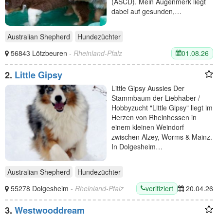
(ASCD). Mein Augenmerk liegt
dabei auf gesunden,…
Australian Shepherd
Hundezüchter
01.08.26
56843 Lötzbeuren
- Rheinland-Pfalz
2.
Little Gipsy
Little Gipsy Aussies Der
Stammbaum der Liebhaber-/
Hobbyzucht "Little Gipsy" liegt im
Herzen von Rheinhessen in
einem kleinen Weindorf
zwischen Alzey, Worms & Mainz.
In Dolgesheim…
Australian Shepherd
Hundezüchter
verifiziert
55278 Dolgesheim
- Rheinland-Pfalz
20.04.26
3.
Westwooddream