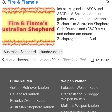
8.
Fire & Flame's
Ich bin Mitglied im ASCA und
ASCD e.V. Seit Januar 2011
gehöre ich zu den zertifizierten
Züchtern im Australian Shepherd
Club Deutschland (ASCD e.V.)
und nehme am neuen
Zuchtprogramm teil. Viel…
Australian Shepherd
Hundezüchter
76863 Herxheim bei Landau/Pfalz
- Rheinland-Pfalz
15.12.15
Hund kaufen
Welpen kaufen
Golden Retriever kaufen
Labrador Welpen kaufen
Havaneser kaufen
Französische Bulldogge
Welpen kaufen
Bolonka Zwetna kaufen
Malinois Welpen kaufen
Australian Shepherd kaufen