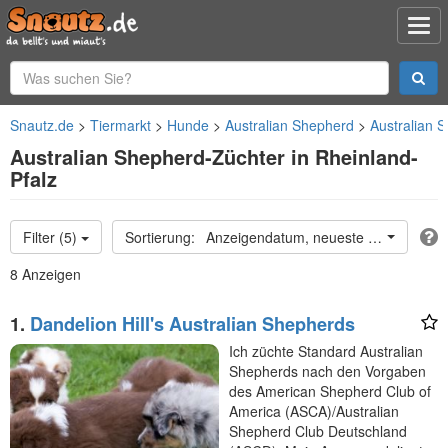
Snautz.de
Tiermarkt
Hunde
Australian Shepherd
Australian 
Australian Shepherd-Züchter in Rheinland-
Pfalz
Filter (5)
Anzeigendatum, neueste oben
8 Anzeigen
1.
Dandelion Hill's Australian Shepherds
Ich züchte Standard Australian
Shepherds nach den Vorgaben
des American Shepherd Club of
America (ASCA)/Australian
Shepherd Club Deutschland