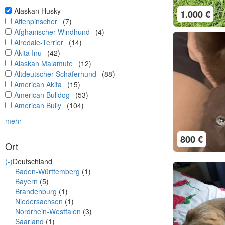
undefined
Alaskan Husky
1.000 €
undefined
Affenpinscher
(7)
undefined
Afghanischer Windhund
(4)
undefined
Airedale-Terrier
(14)
undefined
Akita Inu
(42)
undefined
Alaskan Malamute
(12)
undefined
Altdeutscher Schäferhund
(88)
undefined
American Akita
(15)
undefined
American Bulldog
(53)
undefined
American Bully
(104)
mehr
800 €
Ort
(-)
Deutschland
Baden-Württemberg
(1)
Bayern
(5)
Brandenburg
(1)
Niedersachsen
(1)
Nordrhein-Westfalen
(3)
Saarland
(1)