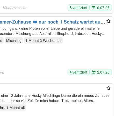
verifiziert
16.07.26
e
- Niedersachsen
ause ❤️ nur noch 1 Schatz wartet auf
d noch ganz kleine Pfoten voller Liebe und gerade einmal eine
besondere Mischung aus Australian Shepherd, Labrador, Husky
rd
Mischling
1 Monat 3 Wochen
alt
verifiziert
12.07.26
ern
sucht, da meine jetzigen Besitzer nicht mehr so viel Zeit für mich haben. Trotz meines Alters…
hre 1 Monat
alt