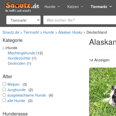
Hunde
Katzen
Tiermarkt
Snautz.de
Tiermarkt
Hunde
Alaskan Husky
Deutschland
Alaskan
Kategorie
(-)
Hunde
Mischlingshunde
(12)
Hundezüchter
(1)
14 Anzeigen
Deckrüden
(1)
Alter
undefined
Welpen
(3)
undefined
Junghunde
(2)
undefined
ausgewachsene Hunde
(6)
undefined
alte Hunde
(2)
Hunderasse