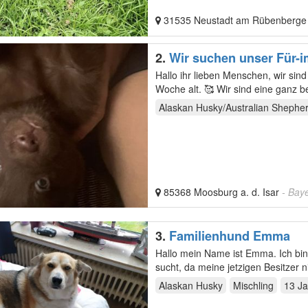
31535 Neustadt am Rübenberg
2.
Wir suchen unser Für-immer-Zuh
Dich
Hallo ihr lieben Menschen, wir sin
Woche alt. 🥰 Wir sind eine ganz 
und…
Alaskan Husky/Australian Shephe
85368 Moosburg a. d. Isar
- Bay
3.
Familienhund Emma
Hallo mein Name ist Emma. Ich bin eine 12 Jahre alte Husky Mischlinge Dame die ein neues Zuhause
Alaskan Husky
Mischling
13 Ja