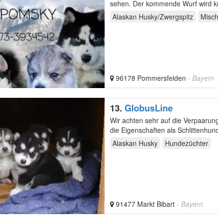
sehen. Der kommende Wurf wi
Alaskan Husky/Zwergspitz
Misch
96178 Pommersfelden
- Bayern
13.
GlobusLine
Wir achten sehr auf die Verpaarung
die Eigenschaften als Schlittenhun
Alaskan Husky
Hundezüchter
91477 Markt Bibart
- Bayern