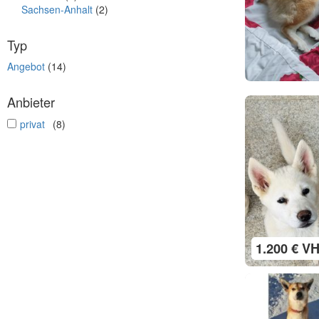
Sachsen-Anhalt
(2)
Typ
Angebot
(14)
Anbieter
undefined
privat
(8)
1.200 € V