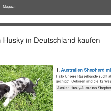
Magazin
 Husky in Deutschland kaufen
1.
Australien Shepherd m
Hallo Unsere Rasselbande sucht ab sofort ein neues zu Hause. Sie sind entwurmt, geimpft und
gechippt. Geboren sind die 12 Welpen am 10.5.26 , 3 von denen suchen nun noch ein glückliches
zu…
Alaskan Husky/Australian Shephe