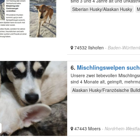
Siberian Husky/Alaskan Husky
M
74532 Ilshofen
- Baden-Württem
6.
Unsere zwei liebevollen Mischling
sind 4 Monate alt, geimpft, mehrm
sind…
Alaskan Husky/Französische Bull
47443 Moers
- Nordrhein-Westfa