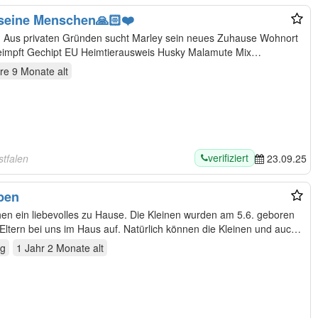
seine Menschen🙏🏻❤️
ort
44267 Dortmund Rüde Kastriert Geimpft Gechipt EU Heimtierausweis Husky Malamute Mix…
re 9 Monate
alt
verifiziert
stfalen
23.09.25
pen
n ein liebevolles zu Hause. Die Kleinen wurden am 5.6. geboren
tern bei uns im Haus auf. Natürlich können die Kleinen und auch
ng
1 Jahr 2 Monate
alt