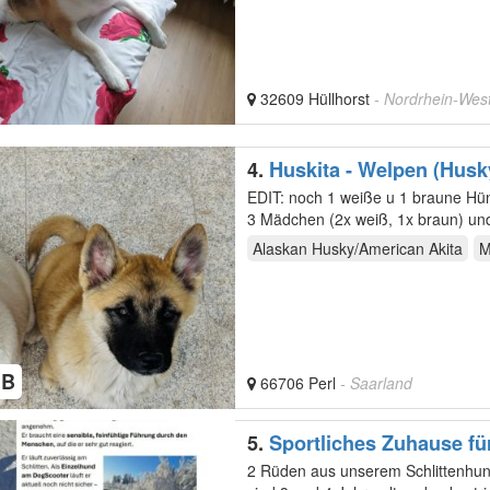
32609 Hüllhorst
- Nordrhein-West
4.
Huskita - Welpen (Husky
EDIT: noch 1 weiße u 1 braune Hündin zu vermitteln 5 süße Welpe
3 Mädchen (2x weiß, 1x braun) un
…
Alaskan Husky/American Akita
M
HB
66706 Perl
- Saarland
5.
Sportliches Zuhause fü
2 Rüden aus unserem Schlittenhund