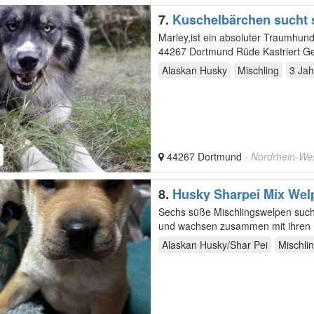
7.
Kuschelbärchen sucht 
Marley,ist ein absoluter Traumhund Aus privaten Gründen sucht Marley sein neues Zuhause Wohn
Alaskan Husky
Mischling
3 Jah
44267 Dortmund
- Nordrhein-We
8.
Husky Sharpei Mix Wel
Sechs süße Mischlingswelpen suche
und wachsen zusammen mit ihren El
die…
Alaskan Husky/Shar Pei
Mischli