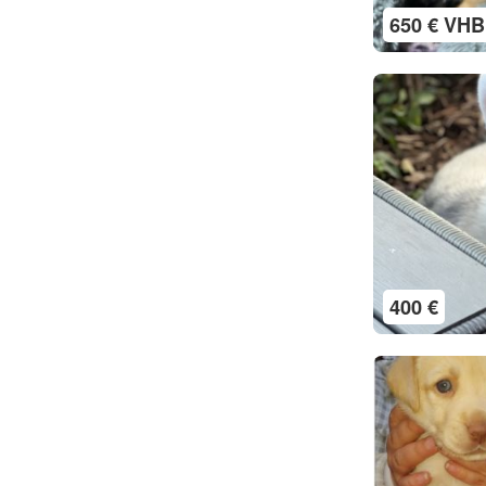
650 € VHB
400 €