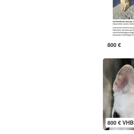
800 €
800 € VHB