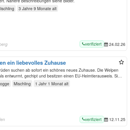
sind 3 und 4 Jahre alt und unkastriert. Nähere Beschreibungen siehe Bilder.
ischling
3 Jahre 9 Monate
alt
verifiziert
berg
24.02.26
Mischlingswelpen suchen ein liebevolles Zuhause
srüden suchen ab sofort ein schönes neues Zuhause. Die Welpen
als entwurmt, gechipt und besitzen einen EU-Heimtierausweis. Sie
dogge
Mischling
1 Jahr 1 Monat
alt
verifiziert
len
12.11.25