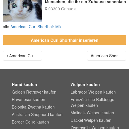
Menschen, die ihr ein Zuhause schenken
03300 Orihuela
alle
American Curl Shorthair Mix
American Curl Shorthair inserieren
American Curl Longhair
American Shorthair
Hund kaufen
Welpen kaufen
Golden Retriever kaufen
Labrador Welpen kaufen
Havaneser kaufen
Französische Bulldogge
Welpen kaufen
Bolonka Zwetna kaufen
Malinois Welpen kaufen
Australian Shepherd kaufen
Dackel Welpen kaufen
Border Collie kaufen
Zwergspitz Welpen kaufen