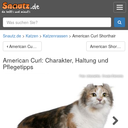
Snautz.de
Katzen
Katzenrassen
American Curl Shorthair
American Curl Longhair
American Shorthair
American Curl: Charakter, Haltung und
Pflegetipps
Foto:
Lifeonwhite
,
Envato Elements