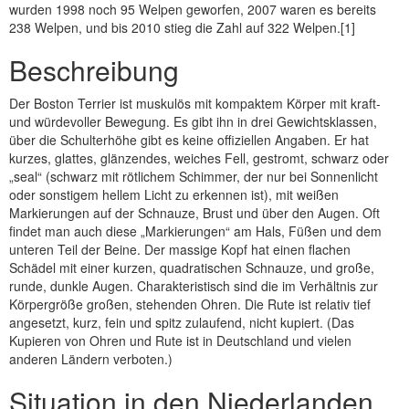
wurden 1998 noch 95 Welpen geworfen, 2007 waren es bereits
238 Welpen, und bis 2010 stieg die Zahl auf 322 Welpen.[1]
Beschreibung
Der Boston Terrier ist muskulös mit kompaktem Körper mit kraft-
und würdevoller Bewegung. Es gibt ihn in drei Gewichtsklassen,
über die Schulterhöhe gibt es keine offiziellen Angaben. Er hat
kurzes, glattes, glänzendes, weiches Fell, gestromt, schwarz oder
„seal“ (schwarz mit rötlichem Schimmer, der nur bei Sonnenlicht
oder sonstigem hellem Licht zu erkennen ist), mit weißen
Markierungen auf der Schnauze, Brust und über den Augen. Oft
findet man auch diese „Markierungen“ am Hals, Füßen und dem
unteren Teil der Beine. Der massige Kopf hat einen flachen
Schädel mit einer kurzen, quadratischen Schnauze, und große,
runde, dunkle Augen. Charakteristisch sind die im Verhältnis zur
Körpergröße großen, stehenden Ohren. Die Rute ist relativ tief
angesetzt, kurz, fein und spitz zulaufend, nicht kupiert. (Das
Kupieren von Ohren und Rute ist in Deutschland und vielen
anderen Ländern verboten.)
Situation in den Niederlanden