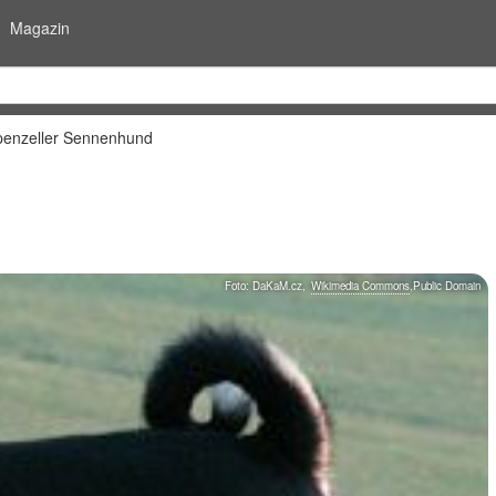
Magazin
enzeller Sennenhund
Foto:
DaKaM.cz
,
Wikimedia Commons
,
Public Domain