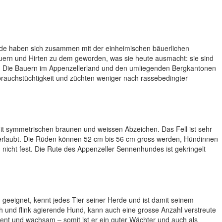
e haben sich zusammen mit der einheimischen bäuerlichen
auern und Hirten zu dem geworden, was sie heute ausmacht: sie sind
t. Die Bauern im Appenzellerland und den umliegenden Bergkantonen
rauchstüchtigkeit und züchten weniger nach rassebedingter
mit symmetrischen braunen und weissen Abzeichen. Das Fell ist sehr
s erlaubt. Die Rüden können 52 cm bis 56 cm gross werden, Hündinnen
nicht fest. Die Rute des Appenzeller Sennenhundes ist gekringelt
eeignet, kennt jedes Tier seiner Herde und ist damit seinem
 und flink agierende Hund, kann auch eine grosse Anzahl verstreute
igent und wachsam – somit ist er ein guter Wächter und auch als