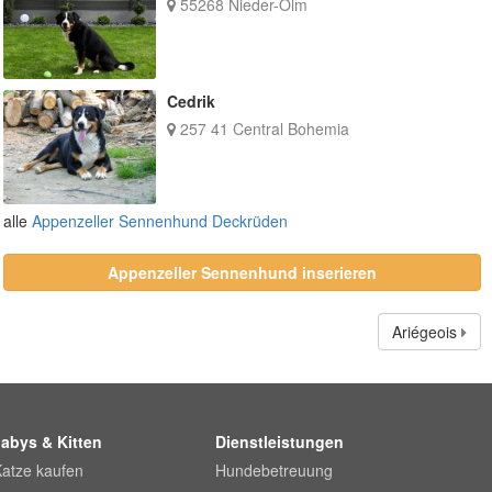
55268 Nieder-Olm
Cedrik
257 41 Central Bohemia
alle
Appenzeller Sennenhund Deckrüden
Appenzeller Sennenhund inserieren
Ariégeois
abys & Kitten
Dienstleistungen
Katze kaufen
Hundebetreuung