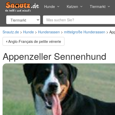
Hunde
Katzen
Tiermarkt
Snautz.de
Hunde
Hunderassen
mittelgroße Hunderassen
App
Anglo-Français de petite vénerie
Appenzeller Sennenhund