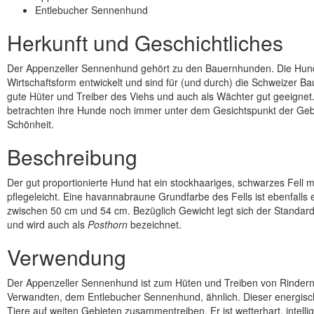
Entlebucher Sennenhund
Herkunft und Geschichtliches
Der Appenzeller Sennenhund gehört zu den Bauernhunden. Die Hund
Wirtschaftsform entwickelt und sind für (und durch) die Schweizer B
gute Hüter und Treiber des Viehs und auch als Wächter gut geeigne
betrachten ihre Hunde noch immer unter dem Gesichtspunkt der Geb
Schönheit.
Beschreibung
Der gut proportionierte Hund hat ein stockhaariges, schwarzes Fell 
pflegeleicht. Eine havannabraune Grundfarbe des Fells ist ebenfall
zwischen 50 cm und 54 cm. Bezüglich Gewicht legt sich der Standard 
und wird auch als
Posthorn
bezeichnet.
Verwendung
Der Appenzeller Sennenhund ist zum Hüten und Treiben von Rindern g
Verwandten, dem Entlebucher Sennenhund, ähnlich. Dieser energisch
Tiere auf weiten Gebieten zusammentreiben. Er ist wetterhart, intell