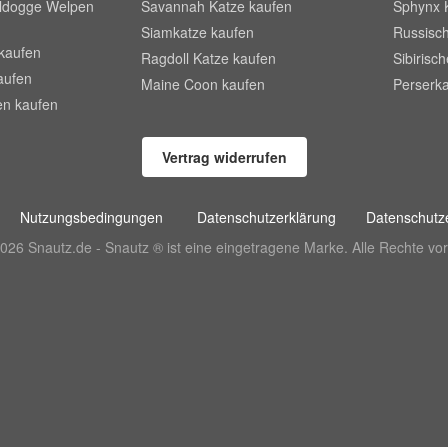
lldogge Welpen
Savannah Katze kaufen
Sphynx 
Siamkatze kaufen
Russisch
kaufen
Ragdoll Katze kaufen
Sibirisc
aufen
Maine Coon kaufen
Perserka
en kaufen
Vertrag widerrufen
Nutzungsbedingungen
Datenschutzerklärung
Datenschutze
026 Snautz.de - Snautz ® ist eine eingetragene Marke. Alle Rechte vor