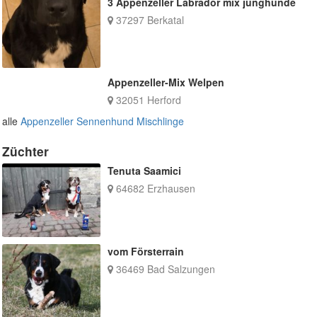
3 Appenzeller Labrador mix junghunde
37297 Berkatal
Appenzeller-Mix Welpen
32051 Herford
alle
Appenzeller Sennenhund Mischlinge
Züchter
Tenuta Saamici
64682 Erzhausen
vom Försterrain
36469 Bad Salzungen