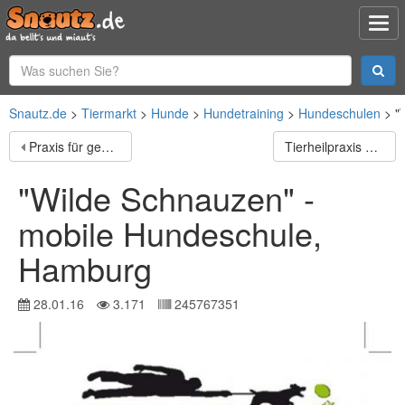
Snautz.de
Tiermarkt
Hunde
Hundetraining
Hundeschulen
"
Praxis für gesunde Tiere
Tierheilpraxis Michaela Ried
"Wilde Schnauzen" -
mobile Hundeschule,
Hamburg
28.01.16
3.171
245767351