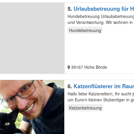
5.
Urlaubsbetreuung für 
Hundebetreuung Urlaubsbetreuung für ihre liebsten Wir betreuen ihre
und Verantwortung. Wir wohnen i
Hundebetreuung
39167 Hohe Börde
6.
Katzenflüsterer im Ra
Hallo liebe Katzeneltern, Ihr sucht jemanden, der sich während Eurer Abwesenheit 1x täglich (abends)
um Eure/n kleinen Stubentiger in
Katzenbetreuung