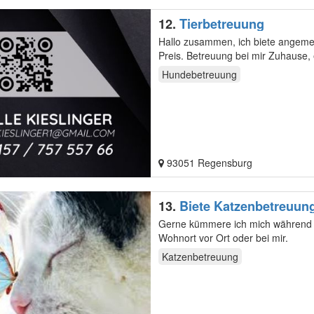
12.
Tierbetreuung
Hallo zusammen, ich biete angemeldete Dienstleistungen auf Rechnung zu einem vorher vereinbarten
Preis. Betreuung bei mir Zuha
Hundebetreuung
93051 Regensburg
13.
Biete Katzenbetreuung 
Gerne kümmere ich mich während I
Wohnort vor Ort oder bei mir.
Katzenbetreuung