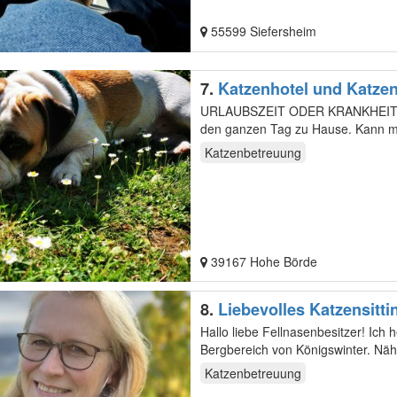
55599 Siefersheim
7.
Katzenhotel und Katze
URLAUBSZEIT ODER KRANKHEIT - woh
den ganzen Tag zu Hause. Kann mi
Katzengehege mit…
Katzenbetreuung
39167 Hohe Börde
8.
Liebevolles Katzensitt
Hallo liebe Fellnasenbesitzer! Ich 
Bergbereich von Königswinter. Nähere Infos bekommen Sie auf meiner Internetseite Haus-katze-
maus.de.…
Katzenbetreuung