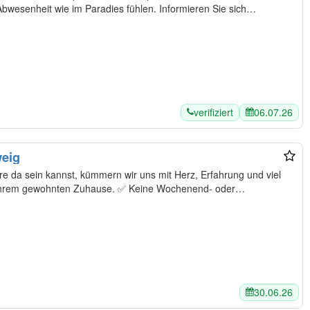
sich Ihre Haustiere während Ihrer Abwesenheit wie im Paradies fühlen. Informieren Sie sich…
verifiziert
06.07.26
weig
re da sein kannst, kümmern wir uns mit Herz, Erfahrung und viel
Liebe um sie – ganz entspannt in ihrem gewohnten Zuhause. ✅ Keine Wochenend- oder…
30.06.26