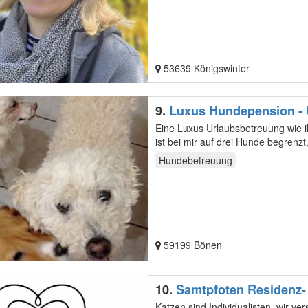
53639 Königswinter
9.
Luxus Hundepension - U
Eine Luxus Urlaubsbetreuung wie ihr Hund sie sel
ist bei mir auf drei Hunde begren
Hundebetreuung
59199 Bönen
10.
Samtpfoten Residenz-
Katzen sind Individualisten, wir ve