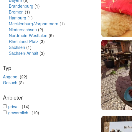
Bayern
(6)
Brandenburg
(1)
Bremen
(1)
Hamburg
(1)
Mecklenburg-Vorpommern
(1)
Niedersachsen
(2)
Nordrhein-Westfalen
(5)
Rheinland-Pfalz
(3)
Sachsen
(1)
Sachsen-Anhalt
(3)
Typ
Angebot
(22)
Gesuch
(2)
Anbieter
undefined
privat
(14)
undefined
gewerblich
(10)