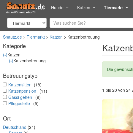
Hunde
Katzen
Tiermarkt
Snautz.de
Tiermarkt
Katzen
Katzenbetreuung
Katzen
Kategorie
(-)
Katzen
(-)
Katzenbetreuung
Statusmel
Die gewünscht
Betreuungstyp
undefined
Katzensitter
(18)
1 bis 20 von 24
undefined
Katzenpension
(11)
undefined
Gassi gehen
(9)
undefined
Pflegestelle
(5)
Ort
Deutschland
(24)