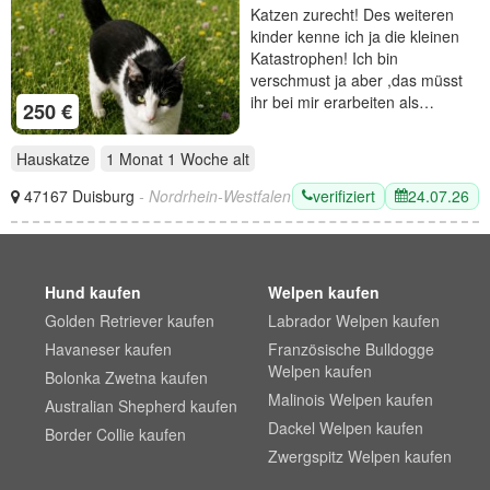
Katzen zurecht! Des weiteren
kinder kenne ich ja die kleinen
Katastrophen! Ich bin
verschmust ja aber ,das müsst
ihr bei mir erarbeiten als…
250 €
Hauskatze
1 Monat 1 Woche
alt
verifiziert
24.07.26
47167 Duisburg
- Nordrhein-Westfalen
Hund kaufen
Welpen kaufen
Golden Retriever kaufen
Labrador Welpen kaufen
Havaneser kaufen
Französische Bulldogge
Welpen kaufen
Bolonka Zwetna kaufen
Malinois Welpen kaufen
Australian Shepherd kaufen
Dackel Welpen kaufen
Border Collie kaufen
Zwergspitz Welpen kaufen