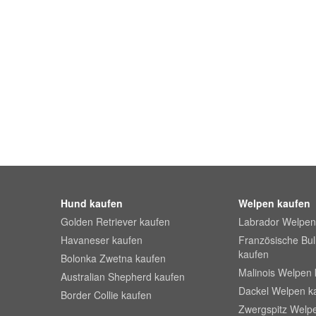
Hund kaufen
Welpen kaufen
Golden Retriever kaufen
Labrador Welpen
Havaneser kaufen
Französische Bu
kaufen
Bolonka Zwetna kaufen
Malinois Welpen 
Australian Shepherd kaufen
Dackel Welpen k
Border Collie kaufen
Zwergspitz Welp