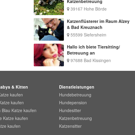
Katzenbetreuung
39167 Hohe Börde
Katzenflüsterer im Raum Alzey
& Bad Kreuznach
55599 Siefersheim
Hallo ich biete Tiersitting/
Betreuung an
97688 Bad Kissingen
abys & Kitten
Dienstleistungen
Katze kaufen
Hundebetreuung
Katze kaufen
Hundepension
 Blau Katze kaufen
Hundesitter
he Katze kaufen
Katzenbetreuung
tze kaufen
Katzensitter