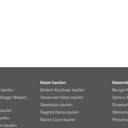
Katze kaufen
Katzenb
 kaufen
Britisch Kurzhaar kaufen
Bengal 
lldogge Welpen
Savannah Katze kaufen
Sphynx 
Siamkatze kaufen
Russisch
kaufen
Ragdoll Katze kaufen
Sibirisc
aufen
Maine Coon kaufen
Perserka
en kaufen