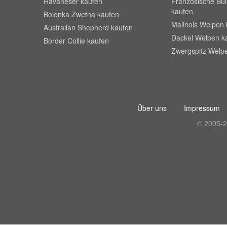
Havaneser kaufen
Französische Bu
kaufen
Bolonka Zwetna kaufen
Malinois Welpen 
Australian Shepherd kaufen
Dackel Welpen k
Border Collie kaufen
Zwergspitz Welp
Über uns
Impressum
© 2005-2