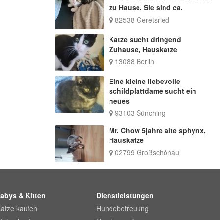
zu Hause. Sie sind ca.
82538 Geretsried
Katze sucht dringend
Zuhause, Hauskatze
13088 Berlin
Eine kleine liebevolle
schildplattdame sucht ein
neues
93103 Sünching
Mr. Chow 5jahre alte sphynx,
Hauskatze
02799 Großschönau
abys & Kitten
Dienstleistungen
Katze kaufen
Hundebetreuung