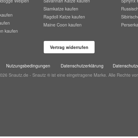
lldogge Welpen
Savannah Katze kaufen
Sphynx 
Siamkatze kaufen
Russisch
kaufen
Ragdoll Katze kaufen
Sibirisc
aufen
Maine Coon kaufen
Perserka
en kaufen
Vertrag widerrufen
Nutzungsbedingungen
Datenschutzerklärung
Datenschutze
026 Snautz.de - Snautz ® ist eine eingetragene Marke. Alle Rechte vor