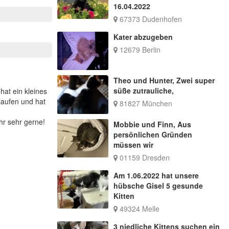
16.04.2022
67373 Dudenhofen
Kater abzugeben
12679 Berlin
Theo und Hunter, Zwei super
süße zutrauliche,
hat ein kleines
laufen und hat
81827 München
hr sehr gerne!
Mobbie und Finn, Aus
persönlichen Gründen
müssen wir
01159 Dresden
Am 1.06.2022 hat unsere
hübsche Gisel 5 gesunde
Kitten
49324 Melle
3 niedliche Kittens suchen ein