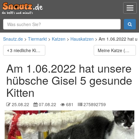
Snautz.de
Tiermarkt
Katzen
Hauskatzen
Am 1.06.2022 hat un
3 niedliche Kittens suchen ein zu Hause. Sie sind ca.
Meine Katze (Maia) hat am 5. Juni 2022 vier Kätzchen
Am 1.06.2022 hat unsere
hübsche Gisel 5 gesunde
Kitten
25.08.22
07.08.22
681
275892759