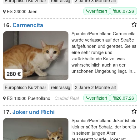
Europäisch Kurzhaar
reinrassig
3 Jahre 3 Monate
alt
verifiziert
30.07.26
ES-23000 Jaen
16.
Carmencita
Spanien/Puertollano Carmencita
wurde verlassen auf der Straße
aufgefunden und gerettet. Sie ist
eine sehr ruhige und
zurückhaltende Katze, was
wahrscheinlich auch an der
unschönen Umgebung liegt. In…
280 €
Europäisch Kurzhaar
reinrassig
2 Jahre 2 Monate
alt
verifiziert
26.07.26
ES-13500 Puertollano
- Ciudad Real
17.
Joker und Richi
Spanien/Puertollano Joker ist ein
kleiner süßer Schatz, der bereits
in seinem jungen Alter
ausgesetzt wurde. Joker ist