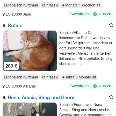
Europäisch Kurzhaar
reinrassig
4 Monate 4 Wochen
alt
verifiziert
07.08.26
ES-23000 Jaen
8.
Rufino
Spanien/Alicante Der
liebenswerte Rufino wurde von
der Straße gerettet, nachdem er
dort überfordert war und
verzweifelt Menschen hinterher
lief und um Hilfe bettelte. Er zeigt
sich als sehr…
280 €
Europäisch Kurzhaar
reinrassig
4 Jahre 3 Monate
alt
verifiziert
07.08.26
ES-03000 Alicante
9.
Nena, Amaia, Sting und Henry
Spanien/Puertollano Nena,
Amaia, Sting und Henry sind vier
Geschwister, die zusammen mit