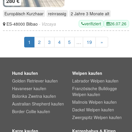
280 €
Europäisch Kurzhaar
reinrassig
2 Jahre 3 Monate
alt
verifiziert
26.07.26
ES-48000 Bilbao
- Vizcaya
1
2
3
4
5
…
19
»
Hund kaufen
Welpen kaufen
Golden Retriever kaufen
Labrador Welpen kaufen
Havaneser kaufen
Französische Bulldogge
Welpen kaufen
Bolonka Zwetna kaufen
Malinois Welpen kaufen
Australian Shepherd kaufen
Dackel Welpen kaufen
Border Collie kaufen
Zwergspitz Welpen kaufen
Katze kaufen
Katzenbabys & Kitten