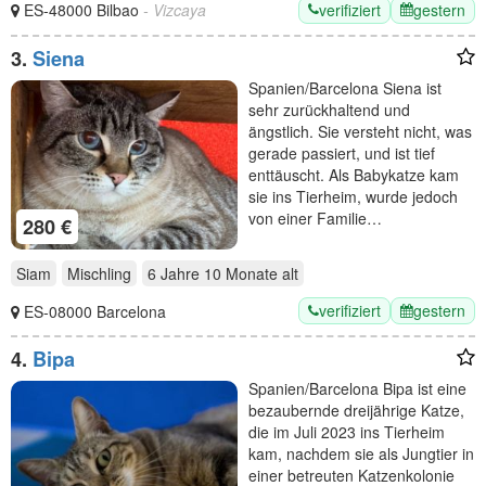
verifiziert
gestern
ES-48000 Bilbao
- Vizcaya
3.
Siena
Spanien/Barcelona Siena ist
sehr zurückhaltend und
ängstlich. Sie versteht nicht, was
gerade passiert, und ist tief
enttäuscht. Als Babykatze kam
sie ins Tierheim, wurde jedoch
von einer Familie…
280 €
Siam
Mischling
6 Jahre 10 Monate
alt
verifiziert
gestern
ES-08000 Barcelona
4.
Bipa
Spanien/Barcelona Bipa ist eine
bezaubernde dreijährige Katze,
die im Juli 2023 ins Tierheim
kam, nachdem sie als Jungtier in
einer betreuten Katzenkolonie