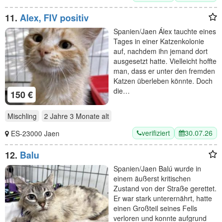
11.
Alex, FIV positiv
Spanien/Jaen Álex tauchte eines
Tages in einer Katzenkolonie
auf, nachdem ihn jemand dort
ausgesetzt hatte. Vielleicht hoffte
man, dass er unter den fremden
Katzen überleben könnte. Doch
die…
150 €
Mischling
2 Jahre 3 Monate
alt
verifiziert
30.07.26
ES-23000 Jaen
12.
Balu
Spanien/Jaen Balú wurde in
einem äußerst kritischen
Zustand von der Straße gerettet.
Er war stark unterernährt, hatte
einen Großteil seines Fells
verloren und konnte aufgrund