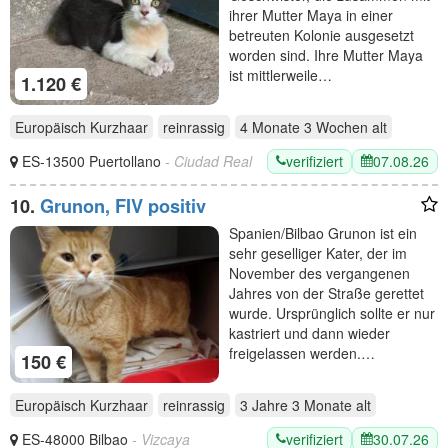
ihrer Mutter Maya in einer
betreuten Kolonie ausgesetzt
worden sind. Ihre Mutter Maya
ist mittlerweile…
1.120 €
Europäisch Kurzhaar
reinrassig
4 Monate 3 Wochen
alt
verifiziert
07.08.26
ES-13500 Puertollano
- Ciudad Real
10.
Grunon, FIV positiv
Spanien/Bilbao Grunon ist ein
sehr geselliger Kater, der im
November des vergangenen
Jahres von der Straße gerettet
wurde. Ursprünglich sollte er nur
kastriert und dann wieder
freigelassen werden.…
150 €
Europäisch Kurzhaar
reinrassig
3 Jahre 3 Monate
alt
verifiziert
30.07.26
ES-48000 Bilbao
- Vizcaya