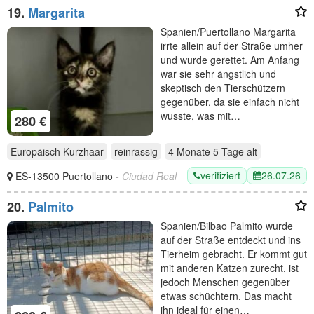
19.
Margarita
Spanien/Puertollano Margarita
irrte allein auf der Straße umher
und wurde gerettet. Am Anfang
war sie sehr ängstlich und
skeptisch den Tierschützern
gegenüber, da sie einfach nicht
wusste, was mit…
280 €
Europäisch Kurzhaar
reinrassig
4 Monate 5 Tage
alt
verifiziert
26.07.26
ES-13500 Puertollano
- Ciudad Real
20.
Palmito
Spanien/Bilbao Palmito wurde
auf der Straße entdeckt und ins
Tierheim gebracht. Er kommt gut
mit anderen Katzen zurecht, ist
jedoch Menschen gegenüber
etwas schüchtern. Das macht
ihn ideal für einen…