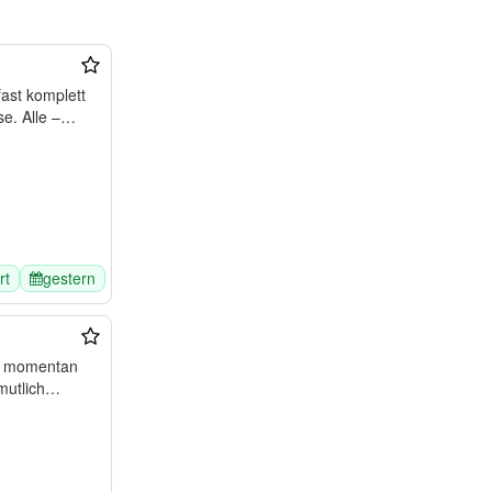
ast komplett
e. Alle –
rt
gestern
er momentan
mutlich