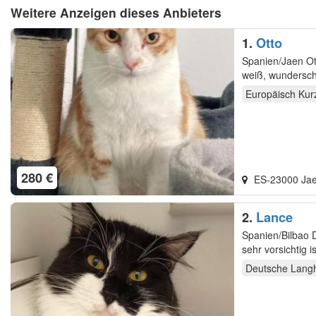
Weitere Anzeigen dieses Anbieters
1.
Otto
Spanien/Jaen Ot
weiß, wundersch
außer ihm…
Europäisch Kur
280 €
ES-23000 Ja
2.
Lance
Spanien/Bilbao 
sehr vorsichtig i
früher…
Deutsche Lang