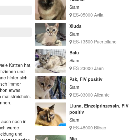
Siam
ES-05000 Avila
Xiuda
Siam
ES-13500 Puertollano
Balu
Siam
iele Katzen hat,
ES-23000 Jaen
 umziehen und
ne hinter sich
Pak, FIV positiv
tisch immer
Siam
chon etwas
ES-03000 Alicante
 mal streicheln.
önnen.
Lluna, Einzelprinzessin, FIV
positiv
Siam
h auch noch in
such wurde
ES-48000 Bilbao
heidung und
Mia
erettet werden.