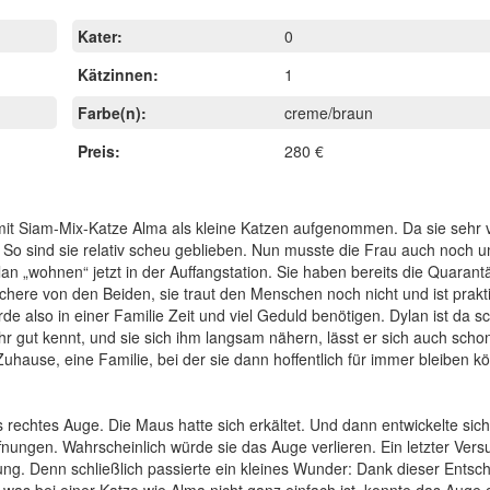
Kater:
0
Kätzinnen:
1
Farbe(n):
creme/braun
Preis:
280 €
it Siam-Mix-Katze Alma als kleine Katzen aufgenommen. Da sie sehr v
rn. So sind sie relativ scheu geblieben. Nun musste die Frau auch noch
 „wohnen“ jetzt in der Auffangstation. Sie haben bereits die Quarantä
lichere von den Beiden, sie traut den Menschen noch nicht und ist prak
 also in einer Familie Zeit und viel Geduld benötigen. Dylan ist da s
hr gut kennt, und sie sich ihm langsam nähern, lässt er sich auch schon
hause, eine Familie, bei der sie dann hoffentlich für immer bleiben k
es rechtes Auge. Die Maus hatte sich erkältet. Und dann entwickelte sic
ungen. Wahrscheinlich würde sie das Auge verlieren. Ein letzter Ver
ng. Denn schließlich passierte ein kleines Wunder: Dank dieser Entsc
s bei einer Katze wie Alma nicht ganz einfach ist, konnte das Auge g