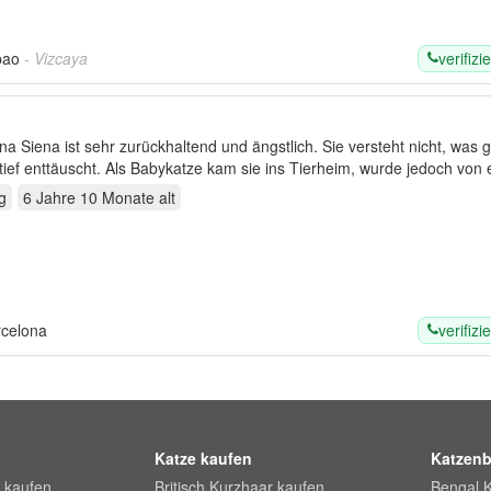
verifizie
bao
- Vizcaya
a Siena ist sehr zurückhaltend und ängstlich. Sie versteht nicht, was 
t tief enttäuscht. Als Babykatze kam sie ins Tierheim, wurde jedoch von 
g
6 Jahre 10 Monate
alt
verifizie
celona
Katze kaufen
Katzenb
 kaufen
Britisch Kurzhaar kaufen
Bengal 