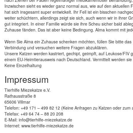
Inzwischen sieht es wieder ganz normal aus, wie auf den aktuellen F
hat sich insgesamt super entwickelt. Ihr Fell ist ein bisschen nachged
weiter schüchtern, allerdings zeigt sie sich, auch wenn wir in ihrer 
gut integriert. In einer Familie würde sie ihre Scheu sicher bald 
Zuhause fänden. Das ist aber keine Bedingung. Alma kommt mit jede
Wenn Sie Alma ein Zuhause schenken möchten, füllen Sie bitte da
Verbindung und versuchen weitere Fragen abzuklären.
Unsere Katzen werden kastriert, gechipt, geimpft, auf Leukose/FIV
einem EU-Heimtierausweis nach Deutschland. Vermittelt werden si
Keine Einzelhaltung
Impressum
Tierhilfe Miezekatze e.V.
Rathausstraße 8
65606 Villmar
Telefon: +49 171 – 499 82 12 (Keine Anfragen zu Katzen oder zum ak
Telefax: +49 64 74 – 88 20 208
E-Mail: info@tierhilfe-miezekatze.de
Internet: www.tierhilfe-miezekatze.de