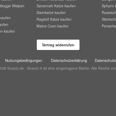
lldogge Welpen
Savannah Katze kaufen
Sphynx 
Siamkatze kaufen
Russisch
kaufen
Ragdoll Katze kaufen
Sibirisc
aufen
Maine Coon kaufen
Perserka
en kaufen
Vertrag widerrufen
Nutzungsbedingungen
Datenschutzerklärung
Datenschutze
026 Snautz.de - Snautz ® ist eine eingetragene Marke. Alle Rechte vor