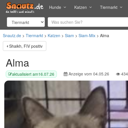
Hunde
Katzen
Tiermarkt
Snautz.de
Tiermarkt
Katzen
Siam
Siam-Mix
Alma
Shaikh, FIV positiv
Alma
Anzeige vom
04.05.26
434
aktualisiert am
16.07.26