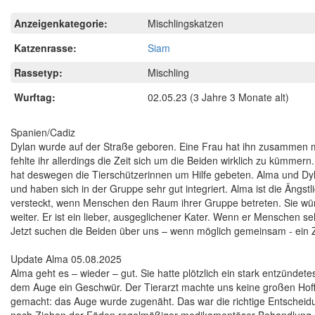
Anzeigenkategorie:
Mischlingskatzen
Katzenrasse:
Siam
Rassetyp:
Mischling
Wurftag:
02.05.23
(3 Jahre 3 Monate alt)
Spanien/Cadiz
Dylan wurde auf der Straße geboren. Eine Frau hat ihn zusammen m
fehlte ihr allerdings die Zeit sich um die Beiden wirklich zu kümme
hat deswegen die Tierschützerinnen um Hilfe gebeten. Alma und Dylan
und haben sich in der Gruppe sehr gut integriert. Alma ist die Ängst
versteckt, wenn Menschen den Raum ihrer Gruppe betreten. Sie würde
weiter. Er ist ein lieber, ausgeglichener Kater. Wenn er Menschen se
Jetzt suchen die Beiden über uns – wenn möglich gemeinsam - ein Zu
Update Alma 05.08.2025
Alma geht es – wieder – gut. Sie hatte plötzlich ein stark entzündet
dem Auge ein Geschwür. Der Tierarzt machte uns keine großen Hoffn
gemacht: das Auge wurde zugenäht. Das war die richtige Entscheidu
nach Ziehen der Fäden regelmäßiger medikamentöser Behandlung, wa