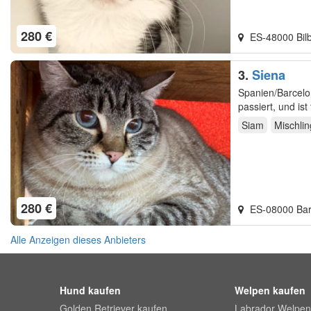
280 €
ES-48000 Bil
3.
Siena
Spanien/Barcelon
passiert, und is
Familie…
Siam
Mischlin
280 €
ES-08000 Bar
Alle Anzeigen dieses Anbieters
Hund kaufen
Welpen kaufen
Golden Retriever kaufen
Labrador Welpen