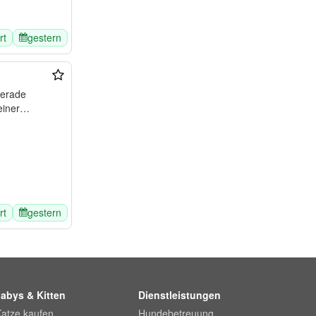
rt
gestern
gerade
einer
rt
gestern
abys & Kitten
Dienstleistungen
Katze kaufen
Hundebetreuung