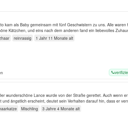
to kam als Baby gemeinsam mit fünf Geschwistern zu uns. Alle waren f
öne Kätzchen, und eins nach dem anderen fand ein liebevolles Zuhaus
zhaar
reinrassig
1 Jahr 11 Monate
alt
verifizie
en
Der wunderschöne Lance wurde von der Straße gerettet. Auch wenn 
st und ängstlich erscheint, deutet sein Verhalten darauf hin, dass er ver
haarkatze
Mischling
3 Jahre 4 Monate
alt