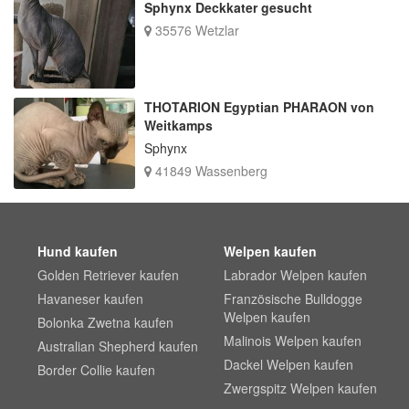
Sphynx Deckkater gesucht
35576 Wetzlar
THOTARION Egyptian PHARAON von
Weitkamps
Sphynx
41849 Wassenberg
Hund kaufen
Welpen kaufen
Golden Retriever kaufen
Labrador Welpen kaufen
Havaneser kaufen
Französische Bulldogge
Welpen kaufen
Bolonka Zwetna kaufen
Malinois Welpen kaufen
Australian Shepherd kaufen
Dackel Welpen kaufen
Border Collie kaufen
Zwergspitz Welpen kaufen