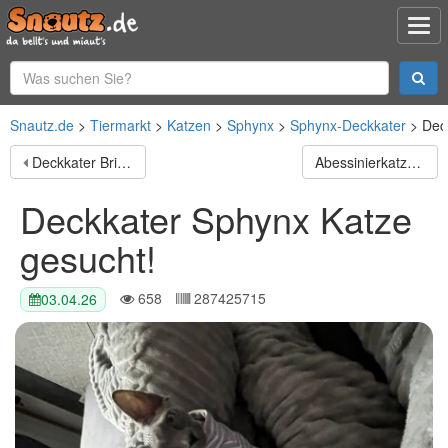
Snautz.de
Tiermarkt
Katzen
Sphynx
Sphynx-Deckkater
Dec
Deckkater Britisch Kurzhaar Lilac - Coco
Abessinierkatzen
Deckkater Sphynx Katze
gesucht!
658
287425715
03.04.26