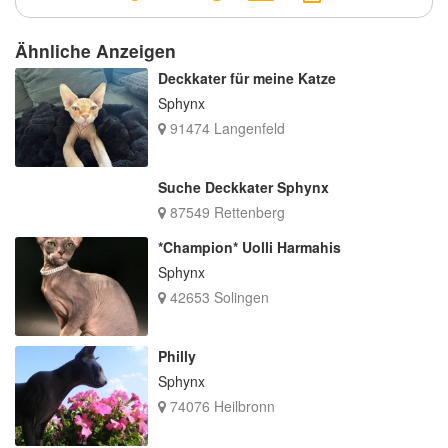
Ähnliche Anzeigen
Deckkater für meine Katze
Sphynx
91474 Langenfeld
Suche Deckkater Sphynx
87549 Rettenberg
*Champion* Uolli Harmahis
Sphynx
42653 Solingen
Philly
Sphynx
74076 Heilbronn