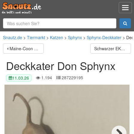
Snautz.de
Tiermarkt
Katzen
Sphynx
Sphynx-Deckkater
Dec
Maine-Coon mix
Schwarzer EKH-Kater (3,5 Jahre, Freigänger) sucht liebesvolles Zuhause
Deckkater Don Sphynx
1.194
287229195
11.03.26