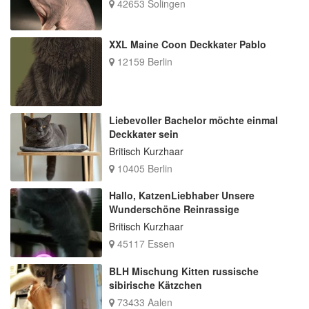
42653 Solingen
XXL Maine Coon Deckkater Pablo
12159 Berlin
Liebevoller Bachelor möchte einmal
Deckkater sein
Britisch Kurzhaar
10405 Berlin
Hallo, KatzenLiebhaber Unsere
Wunderschöne Reinrassige
Britisch Kurzhaar
45117 Essen
BLH Mischung Kitten russische
sibirische Kätzchen
73433 Aalen