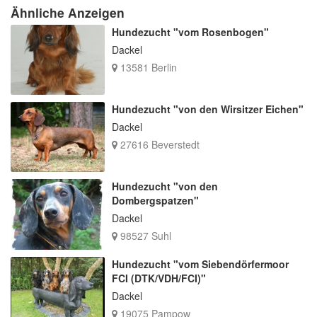
Ähnliche Anzeigen
Hundezucht "vom Rosenbogen"
Dackel
13581 Berlin
Hundezucht "von den Wirsitzer Eichen"
Dackel
27616 Beverstedt
Hundezucht "von den
Dombergspatzen"
Dackel
98527 Suhl
Hundezucht "vom Siebendörfermoor
FCI (DTK/VDH/FCI)"
Dackel
19075 Pampow