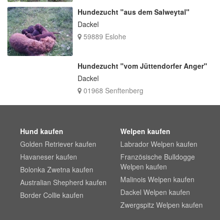
Hundezucht "aus dem Salweytal"
Dackel
59889 Eslohe
Hundezucht "vom Jüttendorfer Anger"
Dackel
01968 Senftenberg
Hund kaufen
Welpen kaufen
Golden Retriever kaufen
Labrador Welpen kaufen
Havaneser kaufen
Französische Bulldogge
Welpen kaufen
Bolonka Zwetna kaufen
Malinois Welpen kaufen
Australian Shepherd kaufen
Dackel Welpen kaufen
Border Collie kaufen
Zwergspitz Welpen kaufen