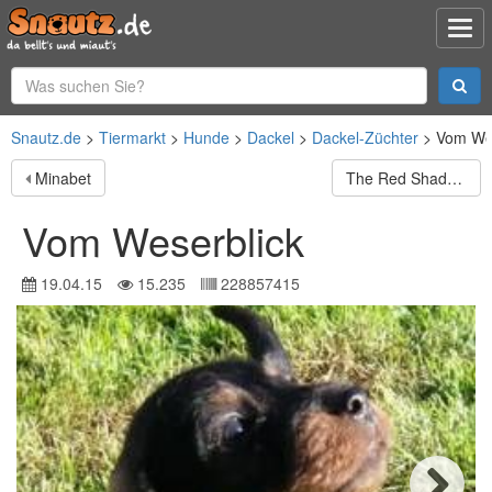
Snautz.de
Tiermarkt
Hunde
Dackel
Dackel-Züchter
Vom Wes
Minabet
The Red Shadow
Vom Weserblick
19.04.15
15.235
228857415