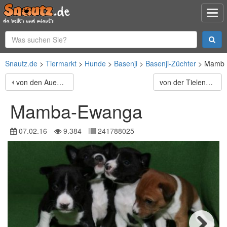
Snautz.de
Tiermarkt
Hunde
Basenji
Basenji-Züchter
Mamba
von den Auenwäldern
von der Tielenau
Mamba-Ewanga
07.02.16
9.384
241788025