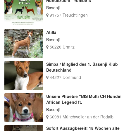
Hundezucht "Yombe`s"
Basenji
91757 Treuchtlingen
Atilla
Basenji
56220 Urmitz
Simba / Mitglied des 1. Basenji Klub
Deutschland
44227 Dortmund
Unsere Phoebie "BIS Multi CH Hündin
African Legend ft.
Basenji
66981 Münchweiler an der Rodalb
Sofort Auszugbereit! 18 Wochen alte