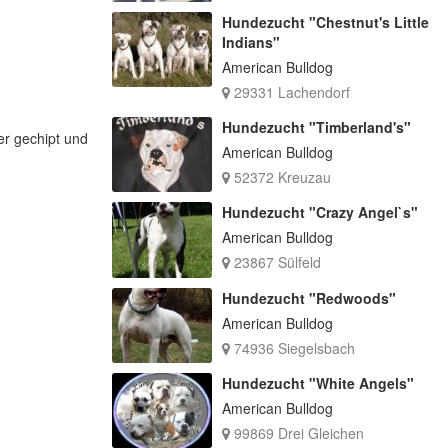
Hundezucht "Chestnut's Little
Indians"
American Bulldog
29331 Lachendorf
Hundezucht "Timberland's"
er gechipt und
American Bulldog
52372 Kreuzau
Hundezucht "Crazy Angel`s"
American Bulldog
23867 Sülfeld
Hundezucht "Redwoods"
American Bulldog
74936 Siegelsbach
Hundezucht "White Angels"
American Bulldog
99869 Drei Gleichen