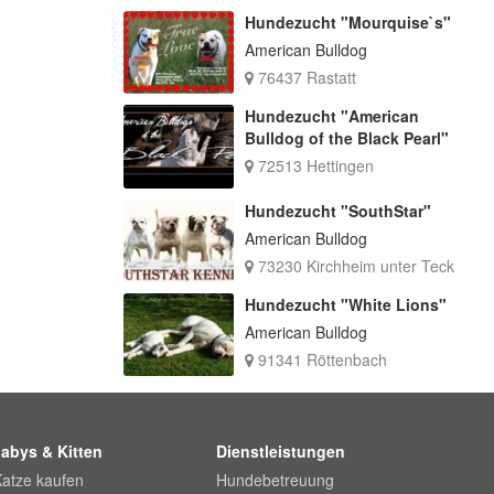
Hundezucht "Mourquise`s"
American Bulldog
76437 Rastatt
Hundezucht "American
Bulldog of the Black Pearl"
72513 Hettingen
Hundezucht "SouthStar"
American Bulldog
73230 Kirchheim unter Teck
Hundezucht "White Lions"
American Bulldog
91341 Röttenbach
abys & Kitten
Dienstleistungen
Katze kaufen
Hundebetreuung