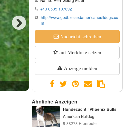
Name:
Herr Georg Etzer
+43 6505 107892
http://www.godblessedamericanbulldogs.co
m
Next
Nachricht schreiben
auf Merkliste setzen
Anzeige melden
Unsere Hündin Böhmer's Daisy
Ähnliche Anzeigen
Hundezucht "Phoenix Bulls"
American Bulldog
88273 Fronreute