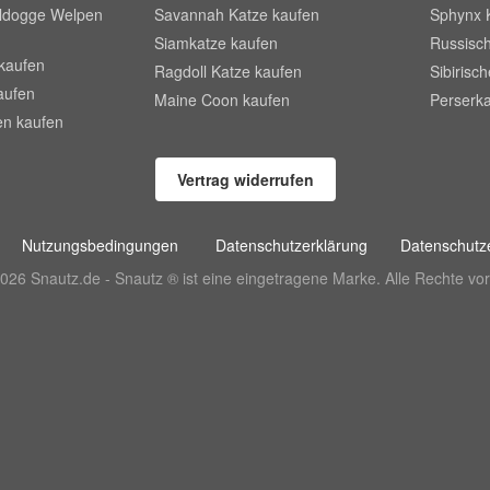
lldogge Welpen
Savannah Katze kaufen
Sphynx 
Siamkatze kaufen
Russisch
kaufen
Ragdoll Katze kaufen
Sibirisc
aufen
Maine Coon kaufen
Perserka
en kaufen
Vertrag widerrufen
Nutzungsbedingungen
Datenschutzerklärung
Datenschutze
026 Snautz.de - Snautz ® ist eine eingetragene Marke. Alle Rechte vor