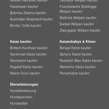
Golden Retriever kaufen
Labrador Welpen kaufen
Havaneser kaufen
Französische Bulldogge
Welpen kaufen
Bolonka Zwetna kaufen
Malinois Welpen kaufen
Australian Shepherd kaufen
Dackel Welpen kaufen
Border Collie kaufen
Zwergspitz Welpen kaufen
Katze kaufen
Katzenbabys & Kitten
Britisch Kurzhaar kaufen
Bengal Katze kaufen
Savannah Katze kaufen
Sphynx Katze kaufen
Siamkatze kaufen
Russisch Blau Katze kaufen
Ragdoll Katze kaufen
Sibirische Katze kaufen
Maine Coon kaufen
Perserkatze kaufen
Dienstleistungen
Hundebetreuung
Hundepension
Hundesitter