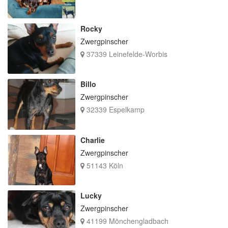
Rocky
Zwergpinscher
37339 Leinefelde-Worbis
Billo
Zwergpinscher
32339 Espelkamp
Charlie
Zwergpinscher
51143 Köln
Lucky
Zwergpinscher
41199 Mönchengladbach