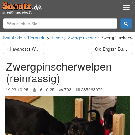
Snautz.de
Tiermarkt
Hunde
Zwergpinscher
Zwergpinscherwel
Havaneser Welpe sucht liebevolle Familie ❤️
Old English Bulldogg weiblich und Oeb Boxer Rüde
Zwergpinscherwelpen
(reinrassig)
23.10.25
16.10.25
703
285963079