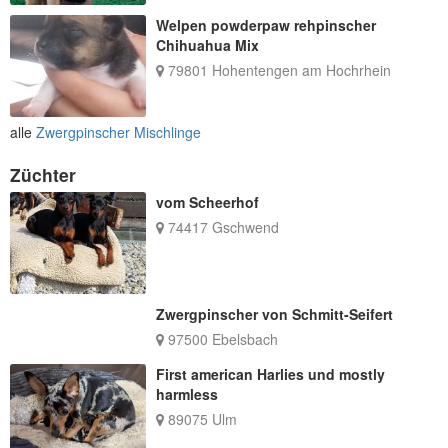
Welpen powderpaw rehpinscher
Chihuahua Mix
79801 Hohentengen am Hochrhein
alle
Zwergpinscher Mischlinge
Züchter
vom Scheerhof
74417 Gschwend
Zwergpinscher von Schmitt-Seifert
97500 Ebelsbach
First american Harlies und mostly
harmless
89075 Ulm