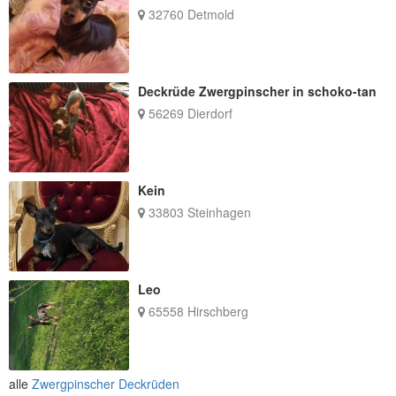
32760 Detmold
Deckrüde Zwergpinscher in schoko-tan
56269 Dierdorf
Kein
33803 Steinhagen
Leo
65558 Hirschberg
alle
Zwergpinscher Deckrüden