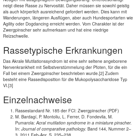
neigt diese Rasse zu Nervosität. Daher müssen sie sowohl geistig
als auch körperlich ausreichend gefordert werden. Dies kann mit
Wanderungen, längeren Ausflügen, aber auch Hundesportarten wie
Agility oder Dogdancing erreicht werden. Vom Charakter ist der
Zwergpinscher sehr aufmerksam und hat eine niedrige
Reizschwelle.
Rassetypische Erkrankungen
Das Akrale Mutilationssyndrom ist eine sehr seltene angeborene
Nervenkrankheit mit Selbstverstümmelung der Pfoten, für die ein
Fall bei einem Zwergpinscher beschrieben wurde.[2] Zudem
besteht eine Rassedisposition für die Mukopolysaccharidose Typ
VI.[3]
Einzelnachweise
Rassestandard Nr. 185 der FCI: Zwergpinscher (PDF)
M. Bardagí, P. Montoliu, L. Ferrer, D. Fondevila, M.
Pumarola:
Acral mutilation syndrome in a miniature pinscher.
In:
Journal of comparative pathology.
Band 144, Nummer 2–
3, 2011 Feb-Apr, S. 235–238,