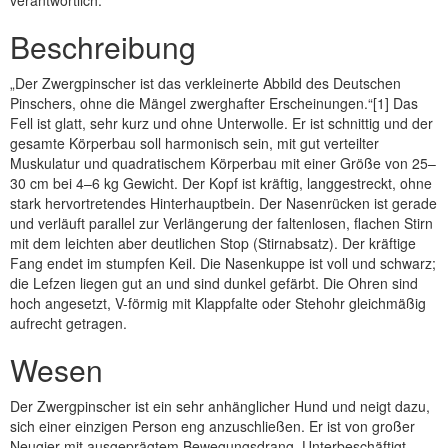
verantwortlich.
Beschreibung
„Der Zwergpinscher ist das verkleinerte Abbild des Deutschen
Pinschers, ohne die Mängel zwerghafter Erscheinungen.“[1] Das
Fell ist glatt, sehr kurz und ohne Unterwolle. Er ist schnittig und der
gesamte Körperbau soll harmonisch sein, mit gut verteilter
Muskulatur und quadratischem Körperbau mit einer Größe von 25–
30 cm bei 4–6 kg Gewicht. Der Kopf ist kräftig, langgestreckt, ohne
stark hervortretendes Hinterhauptbein. Der Nasenrücken ist gerade
und verläuft parallel zur Verlängerung der faltenlosen, flachen Stirn
mit dem leichten aber deutlichen Stop (Stirnabsatz). Der kräftige
Fang endet im stumpfen Keil. Die Nasenkuppe ist voll und schwarz;
die Lefzen liegen gut an und sind dunkel gefärbt. Die Ohren sind
hoch angesetzt, V-förmig mit Klappfalte oder Stehohr gleichmäßig
aufrecht getragen.
Wesen
Der Zwergpinscher ist ein sehr anhänglicher Hund und neigt dazu,
sich einer einzigen Person eng anzuschließen. Er ist von großer
Neugier mit ausgeprägtem Bewegungsdrang. Unterbeschäftigt