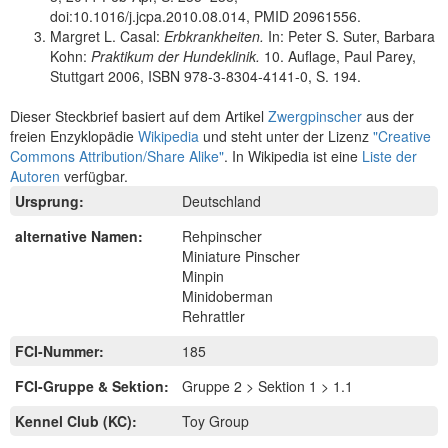
doi:10.1016/j.jcpa.2010.08.014, PMID 20961556.
Margret L. Casal:
Erbkrankheiten.
In: Peter S. Suter, Barbara
Kohn:
Praktikum der Hundeklinik.
10. Auflage, Paul Parey,
Stuttgart 2006, ISBN 978-3-8304-4141-0, S. 194.
Dieser Steckbrief basiert auf dem Artikel
Zwergpinscher
aus der
freien Enzyklopädie
Wikipedia
und steht unter der Lizenz
"Creative
Commons Attribution/Share Alike"
. In Wikipedia ist eine
Liste der
Autoren
verfügbar.
Ursprung:
Deutschland
alternative Namen:
Rehpinscher
Miniature Pinscher
Minpin
Minidoberman
Rehrattler
FCI-Nummer:
185
FCI-Gruppe & Sektion:
Gruppe 2 > Sektion 1 > 1.1
Kennel Club (KC):
Toy Group