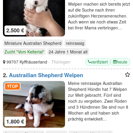
Welpen machen sich bereits jetzt
auf die Suche nach ihren
zukünftigen Herzensmenschen.
Auch wenn sie noch etwas Zeit
bei ihrer Mama verbringen…
2.500 €
Miniature Australian Shepherd
reinrassig
Zucht "Vom Keltertal"
24 Jahre 1 Monat
alt
verifiziert
heute
99707 Kyffhäuserland
- Thüringen
2.
Austrailian Shepherd Welpen
Meine reinrassige Austrailian
TOP
Shepherd Hündin hat 7 Welpen
zur Welt gebracht. Fünf sind
noch zu vergeben. Zwei Rüden
und 3 Hündinnen Sie sind nun 8
Wochen alt und haben sich
prächtig entwickelt…
1.800 €