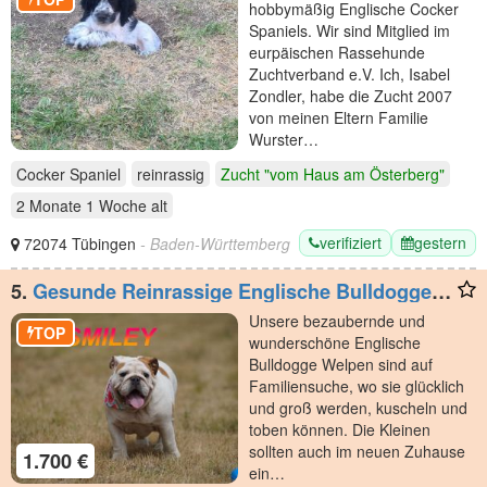
hobbymäßig Englische Cocker
Spaniels. Wir sind Mitglied im
eurpäischen Rassehunde
Zuchtverband e.V. Ich, Isabel
Zondler, habe die Zucht 2007
von meinen Eltern Familie
Wurster…
Cocker Spaniel
reinrassig
Zucht "vom Haus am Österberg"
2 Monate 1 Woche
alt
verifiziert
gestern
72074 Tübingen
- Baden-Württemberg
5.
Gesunde Reinrassige Englische Bulldogge
Welpen
Unsere bezaubernde und
TOP
wunderschöne Englische
Bulldogge Welpen sind auf
Familiensuche, wo sie glücklich
und groß werden, kuscheln und
toben können. Die Kleinen
sollten auch im neuen Zuhause
1.700 €
ein…