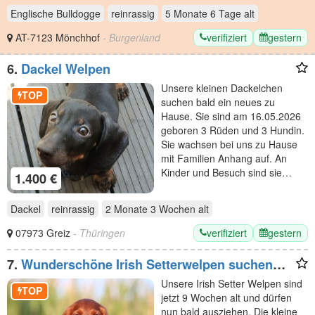
Englische Bulldogge
reinrassig
5 Monate 6 Tage
alt
verifiziert
gestern
AT-7123 Mönchhof
- Burgenland
6.
Dackel Welpen
Unsere kleinen Dackelchen
TOP
suchen bald ein neues zu
Hause. Sie sind am 16.05.2026
geboren 3 Rüden und 3 Hundin.
Sie wachsen bei uns zu Hause
mit Familien Anhang auf. An
Kinder und Besuch sind sie…
1.400 €
Dackel
reinrassig
2 Monate 3 Wochen
alt
verifiziert
gestern
07973 Greiz
- Thüringen
7.
Wunderschöne Irish Setterwelpen suchen
liebevolle Plätze
Unsere Irish Setter Welpen sind
TOP
jetzt 9 Wochen alt und dürfen
nun bald ausziehen. Die kleine