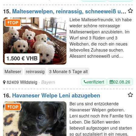
15.
Malteserwelpen, reinrassig, schneeweiß und
zuckersüß
Liebe Malteserfreunde, ich habe
TOP
wieder schöne reinrassige
Malteserwelpen anzubieten. Im
Wurf sind 3 Rüden und 3
Weibchen, die noch ein neues
liebevolles Zuhause suchen.
Allesamt schneeweiß und…
1.500 € VHB
Malteser
reinrassig
3 Monate 5 Tage
alt
verifiziert
02.08.26
82409 Wildsteig
- Bayern
16.
Havaneser Welpe Leni abzugeben
Bei uns sind entzückende
TOP
Havaneser Welpen geboren.
Leni sucht noch ihre Familie fürs
Leben. Die Süßen werden
liebevoll aufgezogen und starten
so gut sozialisiert in ein neues,