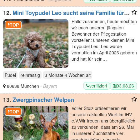
12.
Mini Toypudel Leo sucht seine Familie fürs
Leben
Hallo zusammen, heute möchten
TOP
wir euch unseren jüngsten
Bewohner der Pflegestation
vorstellen: unseren kleinen Mini
Toypudel Leo. Leo wurde
vermutlich im April 2026 geboren
und hat für sein…
Pudel
reinrassig
3 Monate 4 Wochen
alt
verifiziert
03.08.26
80638 München
- Bayern
13.
Zwergpinscher Welpen
​Voller Stolz präsentieren wir
TOP
unseren aktuellen Wurf im IHV
e.V. ​Wir freuen uns überglücklich
zu verkünden, dass am 26. Mai
in unserer Zuchtstätte vier
wunderschöne, gesunde