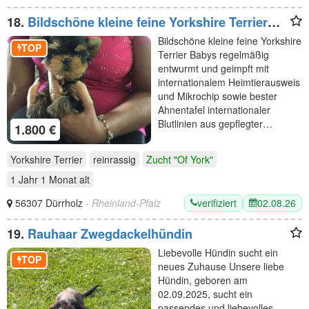
18.
Bildschöne kleine feine Yorkshire Terrier
Babys
Bildschöne kleine feine Yorkshire
TOP
Terrier Babys regelmäßig
entwurmt und geimpft mit
internationalem Heimtierausweis
und Mikrochip sowie bester
Ahnentafel internationaler
Blutlinien aus gepflegter…
1.800 €
Yorkshire Terrier
reinrassig
Zucht "Of York"
1 Jahr 1 Monat
alt
verifiziert
02.08.26
56307 Dürrholz
- Rheinland-Pfalz
19.
Rauhaar Zwegdackelhündin
Liebevolle Hündin sucht ein
TOP
neues Zuhause Unsere liebe
Hündin, geboren am
02.09.2025, sucht ein
passendes und liebevolles