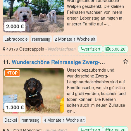
Wurf gesunder Labradoodle-
Welpen geschenkt. Die kleinen
Fellnasen wachsen von ihrem
ersten Lebenstag an mitten in
unserer Familie auf –…
2.000 €
Labradoodle
reinrassig
2 Monate 1 Woche
alt
verifiziert
05.08.26
49179 Ostercappeln
- Niedersachsen
11.
Wunderschöne Reinrassige Zwerg-
Langhaardackel Welpen auf Familiensuche
Unsere bezaubernde und
TOP
wunderschöne Zwerg-
Langhaardackelbabies sind auf
Familiensuche, wo sie glücklich
und groß werden, kuscheln und
toben können. Die Kleinen
sollten auch im neuen Zuhause
1.300 €
ein…
Dackel
reinrassig
4 Monate 1 Woche
alt
verifiziert
04.08.26
AT-7123 Mönchhof
- Burgenland