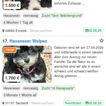
schönes Zuhause.…
1.500 €
Havaneser
reinrassig
Zucht "Vom Veilchengrund"
4 Wochen 1 Tag
alt
02.08.26
49685 Emstek
- Niedersachsen
17.
Havaneser Welpen
Geboren sind wir am 27.04.2026
TOP
und mittlerweile in einem idealen
Alter zum Auszug zur neuen
Familie. Da die Natur es so
wünschte sind wir alle in einem
schwarz und schwarz/weißen
Anzug geboren…
1.700 €
Havaneser
reinrassig
Zucht "of Havapearls"
3 Monate 1 Woche
alt
verifiziert
02.08.26
31157 Sarstedt
- Niedersachsen