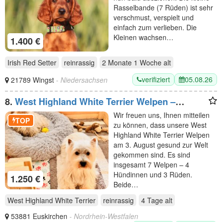
Rasselbande (7 Rüden) ist sehr
verschmust, verspielt und
einfach zum verlieben. Die
Kleinen wachsen…
1.400 €
Irish Red Setter
reinrassig
2 Monate 1 Woche
alt
verifiziert
05.08.26
21789 Wingst
- Niedersachsen
8.
West Highland White Terrier Welpen –
Einmaliger Wurf erwartet
Wir freuen uns, Ihnen mitteilen
TOP
zu können, dass unsere West
Highland White Terrier Welpen
am 3. August gesund zur Welt
gekommen sind. Es sind
insgesamt 7 Welpen – 4
Hündinnen und 3 Rüden.
1.250 €
Beide…
West Highland White Terrier
reinrassig
4 Tage
alt
53881 Euskirchen
- Nordrhein-Westfalen