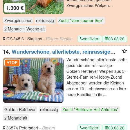
Zwergpinscher-Welpen…
1.300 €
Zwergpinscher
reinrassig
Zucht "vom Loaner See"
2 Monate 1 Woche
alt
verifiziert
03.08.26
CZ-345 61 Stankov
- Pilsner Region
14.
Wunderschöne, allerliebste, reinrassige
Golden Retriever
Wunderschöne, allerliebste, sehr
TOP
gesunde und reinrassige
Golden-Retriever-Welpen aus 5-
Sterne-Familien-Hobby-Zucht!
Abgegeben werden die Kleinen
ab der 10. Lebenswoche an ihre
neue Familien in ihr…
Golden Retriever
reinrassig
Zucht "Retriever Hof Antonius"
2 Monate
alt
verifiziert
03.08.26
86574 Petersdorf
- Bayern