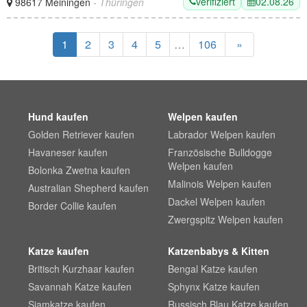
verifiziert
02.08.26
98617 Meiningen
- Thüringen
1
2
3
4
5
…
106
»
Hund kaufen
Welpen kaufen
Golden Retriever kaufen
Labrador Welpen kaufen
Havaneser kaufen
Französische Bulldogge
Welpen kaufen
Bolonka Zwetna kaufen
Malinois Welpen kaufen
Australian Shepherd kaufen
Dackel Welpen kaufen
Border Collie kaufen
Zwergspitz Welpen kaufen
Katze kaufen
Katzenbabys & Kitten
Britisch Kurzhaar kaufen
Bengal Katze kaufen
Savannah Katze kaufen
Sphynx Katze kaufen
Siamkatze kaufen
Russisch Blau Katze kaufen