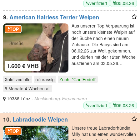
verifiziert
05.08.26
9.
American Hairless Terrier Welpen
Aus unserer Top Verpaarung ist
TOP
noch unsere kleinste Welpin auf
der Suche nach einen neuen
Zuhause. Die Babys sind am
08.02.26 zur Welt gekommen,
und dürfen mit der 12ten Woche
ausziehen am 03.05.26…
1.600 € VHB
Xoloitzcuintle
reinrassig
Zucht "CaniFedeli"
5 Monate 4 Wochen
alt
19386 Lübz
- Mecklenburg-Vorpommern
verifiziert
05.08.26
10.
Labradoodle Welpen
Unsere treue Labradorhündin
TOP
Milly hat uns einen wundervollen