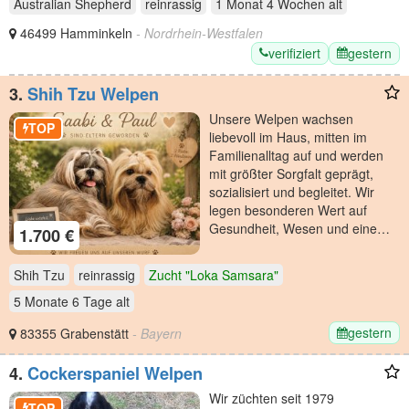
Australian Shepherd
reinrassig
1 Monat 4 Wochen
alt
46499 Hamminkeln
- Nordrhein-Westfalen
verifiziert
gestern
3.
Shih Tzu Welpen
Unsere Welpen wachsen
TOP
liebevoll im Haus, mitten im
Familienalltag auf und werden
mit größter Sorgfalt geprägt,
sozialisiert und begleitet. Wir
legen besonderen Wert auf
Gesundheit, Wesen und eine…
1.700 €
Shih Tzu
reinrassig
Zucht "Loka Samsara"
5 Monate 6 Tage
alt
gestern
83355 Grabenstätt
- Bayern
4.
Cockerspaniel Welpen
Wir züchten seit 1979
TOP