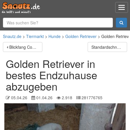
Snautz.de
Tiermarkt
Hunde
Golden Retriever
Golden Retriev
Blickfang Cookie sucht einen Platz als Einzelprinz!
Standardschnauzerwelpen
Golden Retriever in
bestes Endzuhause
abzugeben
05.04.26
01.04.26
2.918
281776765