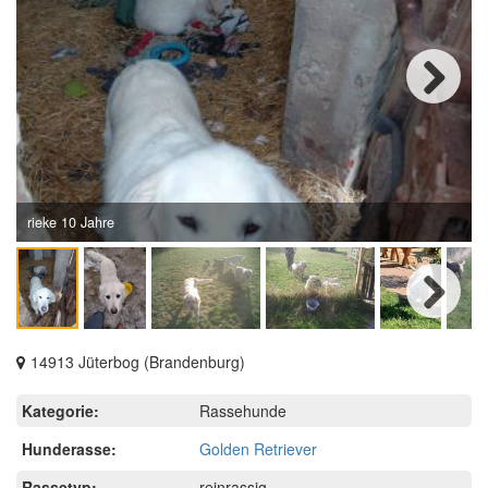
Next
rieke 10 Jahre
Next
14913 Jüterbog (Brandenburg)
Kategorie:
Rassehunde
Hunderasse:
Golden Retriever
Rassetyp:
reinrassig