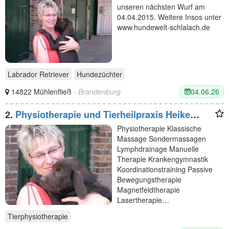
unseren nächsten Wurf am
04.04.2015. Weitere Insos unter
www.hundewelt-schlalach.de
Labrador Retriever
Hundezüchter
04.06.26
14822 Mühlenfließ
- Brandenburg
2.
Physiotherapie und Tierheilpraxis Heike
Bobel
Physiotherapie Klassische
Massage Sondermassagen
Lymphdrainage Manuelle
Therapie Krankengymnastik
Koordinationstraining Passive
Bewegungstherapie
Magnetfeldtherapie
Lasertherapie…
Tierphysiotherapie