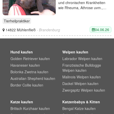
und chronischen Krankheiten
wie Rheuma, Athrose uvm.,…
Tierheilpraktiker
04.06.26
14822 Mühlenfließ
- Brandenburg
Hund kaufen
Welpen kaufen
Golden Retriever kaufen
Labrador Welpen kaufen
Havaneser kaufen
Französische Bulldogge
Welpen kaufen
Bolonka Zwetna kaufen
Malinois Welpen kaufen
Australian Shepherd kaufen
Dackel Welpen kaufen
Border Collie kaufen
Zwergspitz Welpen kaufen
Katze kaufen
Katzenbabys & Kitten
Britisch Kurzhaar kaufen
Bengal Katze kaufen