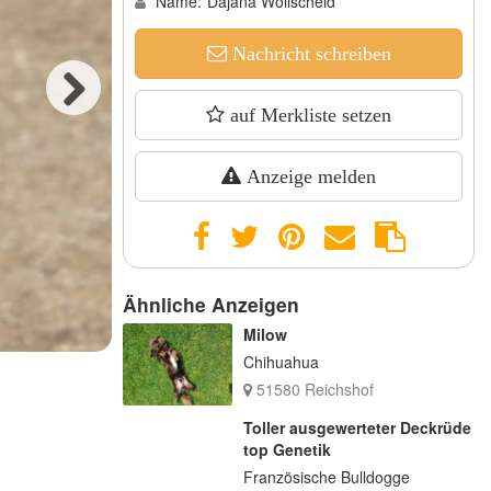
Name:
Dajana Wollscheid
Nachricht schreiben
auf Merkliste setzen
Next
Anzeige melden
Ähnliche Anzeigen
Milow
Chihuahua
51580 Reichshof
Toller ausgewerteter Deckrüde
top Genetik
Französische Bulldogge