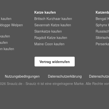
Katze kaufen
Katzenb
 kaufen
Britisch Kurzhaar kaufen
Bengal 
lldogge Welpen
Savannah Katze kaufen
Sphynx 
Siamkatze kaufen
Russisch
kaufen
Ragdoll Katze kaufen
Sibirisc
aufen
Maine Coon kaufen
Perserka
en kaufen
Vertrag widerrufen
Nutzungsbedingungen
Datenschutzerklärung
Datenschutze
026 Snautz.de - Snautz ® ist eine eingetragene Marke. Alle Rechte vor