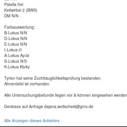
Patella frei
Keilwirbel 2 (BWS)
DM N/N
Farbauswertung:
B-Lokus N/N
D-Lokus N/N
E-Lokus N/N
I-Lokus i/i
A-Lokus Ay/at
S-Lokus N/S
K-Lokus Kb/ky
Tyrion hat seine Zuchttauglichkeitsprüfung bestanden.
Ahnentafel ist vorhanden.
Alle Untersuchungsbefunde liegen vor & können eingesehen werden
Decktaxe auf Anfrage dajana.wollscheid@gmx.de
Alle Anzeigen dieses Anbieters