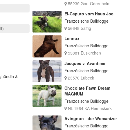
55239 Gau-Odernheim
El-Caputo vom Haus Joe
Französische Bulldogge
56648 Saffig
lt)
Lennox
Französische Bulldogge
53881 Euskirchen
Jacques v. Avantime
Französische Bulldogge
oghündin &
23570 Lübeck
Chocolate Fawn Dream
MAGNUM
Französische Bulldogge
NL-1964 KA Heemskerk
Avingnon - der Womanizer
Französische Bulldogge