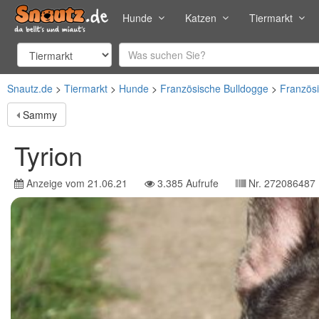
Hunde
Katzen
Tiermarkt
Snautz.de
Tiermarkt
Hunde
Französische Bulldogge
Französ
Sammy
Tyrion
Anzeige vom
21.06.21
3.385
Aufrufe
Nr.
272086487