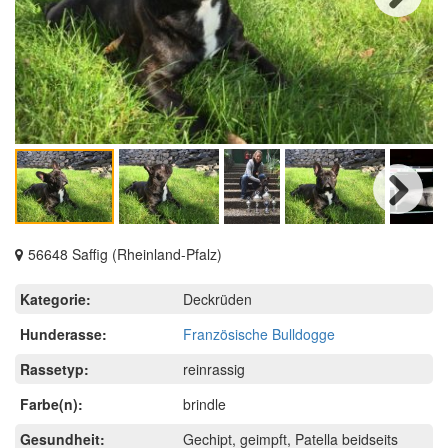
Next
Next
56648 Saffig (Rheinland-Pfalz)
Kategorie:
Deckrüden
Hunderasse:
Französische Bulldogge
Rassetyp:
reinrassig
Farbe(n):
brindle
Gesundheit:
Gechipt, geimpft, Patella beidseits