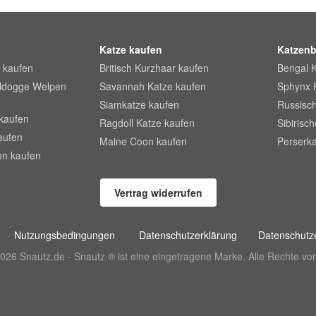
Katze kaufen
Katzenb
 kaufen
Britisch Kurzhaar kaufen
Bengal 
lldogge Welpen
Savannah Katze kaufen
Sphynx 
Siamkatze kaufen
Russisch
kaufen
Ragdoll Katze kaufen
Sibirisc
aufen
Maine Coon kaufen
Perserka
en kaufen
Vertrag widerrufen
Nutzungsbedingungen
Datenschutzerklärung
Datenschutze
026 Snautz.de - Snautz ® ist eine eingetragene Marke. Alle Rechte vor