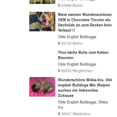
23996 Bobitz
Biete meinen Wunderschönen
OEB in Chocolate Tricolor als
Deckrüde an zum Decken kein
Verkauf !!
Olde English Bulldogge
55120 Mainz
Thor Idefix Bulls vom Kalten
Brunnen
Olde English Bulldogge
85232 Bergkirchen
Wunderschöne Shiba-Inu, Old
english Bulldogs Mix Welpen
suchen ein liebevolles
Zuhause
Olde English Bulldogge, Shiba
Inu
35647 Waldsolms