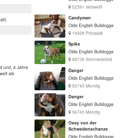
52391 Vettweiß
Candyman
alt)
Olde English Bulldogge
16928 Pritzwalk
Spike
Olde English Bulldogge
98739 Schmiedefeld
nd und, 4 Jahre
Danger
welt als
Olde English Bulldogge
56743 Mendig
Danger
Olde English Bulldogge
56743 Mendig
Ossy von der
Schwedenschanze
Olde English Bulldogge