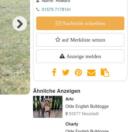
Name:
Howard
01575 7178141
Nachricht schreiben
Next
auf Merkliste setzen
Anzeige melden
Ähnliche Anzeigen
Arlo
Olde English Bulldogge
53577 Neustadt
Charly
Olde English Bulldogge