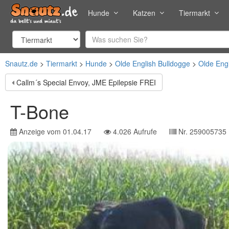
Hunde
Katzen
Tiermarkt
Snautz.de
Tiermarkt
Hunde
Olde English Bulldogge
Olde Eng
Callm´s Special Envoy, JME Epilepsie FREI
T-Bone
Anzeige vom
01.04.17
4.026
Aufrufe
Nr.
259005735