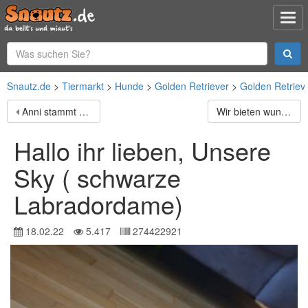
Snautz.de
Tiermarkt
Hunde
Golden Retriever
Golden Retriev
Anni stammt aus unserer eigenen Nachzucht Sie versteht
Wir bieten wunderschöne perfekt sozialisierte Kangala
Hallo ihr lieben, Unsere
Sky ( schwarze
Labradordame)
18.02.22
5.417
274422921