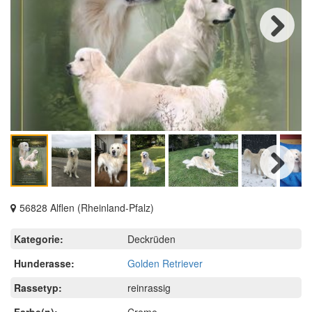
Next
Next
56828 Alflen (Rheinland-Pfalz)
Kategorie:
Deckrüden
Hunderasse:
Golden Retriever
Rassetyp:
reinrassig
Farbe(n):
Creme