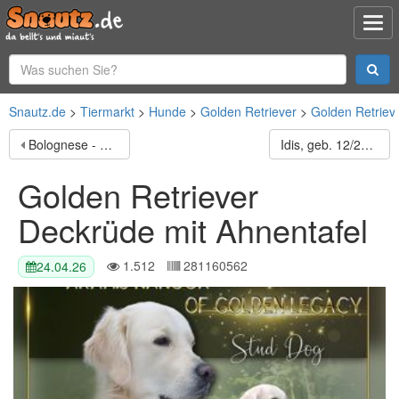
Snautz.de
Tiermarkt
Hunde
Golden Retriever
Golden Retriev
Bolognese - welpen
Idis, geb. 12/2023, GRIECHENLAND, auf einem Gelände, auf dem die Hunde notdürftig versorgt werden
Golden Retriever
Deckrüde mit Ahnentafel
1.512
281160562
24.04.26