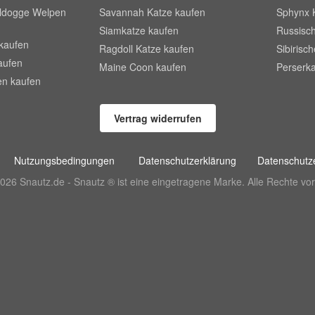
lldogge Welpen
Savannah Katze kaufen
Sphynx 
Siamkatze kaufen
Russisch
kaufen
Ragdoll Katze kaufen
Sibirisc
aufen
Maine Coon kaufen
Perserka
en kaufen
Vertrag widerrufen
Nutzungsbedingungen
Datenschutzerklärung
Datenschutze
026 Snautz.de - Snautz ® ist eine eingetragene Marke. Alle Rechte vor