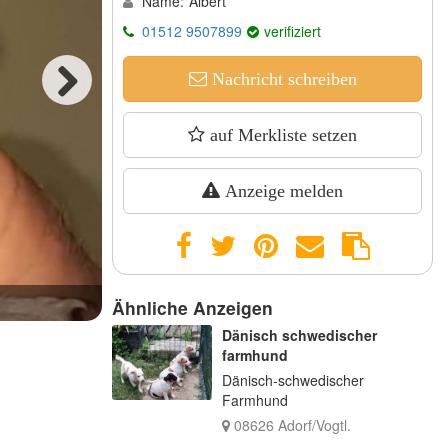
Name:
Albert
01512 9507899
verifiziert
Nachricht schreiben
Next
auf Merkliste setzen
Anzeige melden
Junge
Ähnliche Anzeigen
Dänisch schwedischer
farmhund
Dänisch-schwedischer
Farmhund
08626 Adorf/Vogtl.