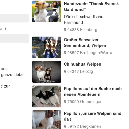
Hundezucht "Dansk Svensk
Gardhund"
Dänisch-schwedischer
Farmhund
alt)
04838 Eilenburg
Großer Schweizer
Sennenhund, Welpen
98597 Breitungen/Werra
Chihuahua Welpen
n uns
04347 Leipzig
e ganze Liebe
ne zur
Papillons auf der Suche nach
neuen Abenteuern
75050 Gemmingen
Papillon ,unsere Welpen sind
da !
59192 Bergkamen