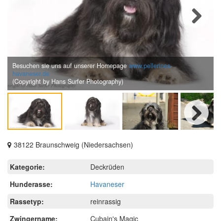
Next
Besuchen sie uns auf unserer Homepage
www.pellerines-
havaneser.de
(Copyright by Hans Surfer Photography)
Next
38122 Braunschweig (Niedersachsen)
Kategorie:
Deckrüden
Hunderasse:
Havaneser
Rassetyp:
reinrassig
Zwingername:
Cubain's Magic