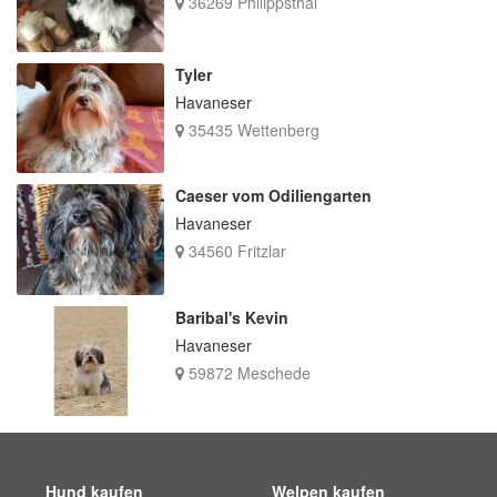
36269 Philippsthal
Tyler
Havaneser
35435 Wettenberg
Caeser vom Odiliengarten
Havaneser
34560 Fritzlar
Baribal's Kevin
Havaneser
59872 Meschede
Hund kaufen
Welpen kaufen