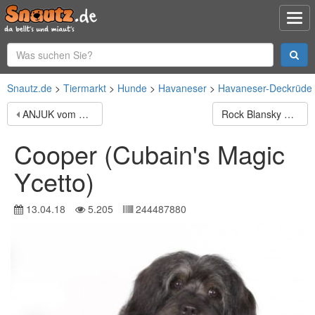
Snautz.de
Tiermarkt
Hunde
Havaneser
Havaneser-Deckrüde
ANJUK vom celtic Power
Rock Blansky Les
Cooper (Cubain's Magic
Ycetto)
13.04.18
5.205
244487880