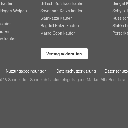
 kaufen
Britisch Kurzhaar kaufen
Bengal 
lldogge Welpen
Savannah Katze kaufen
Sphynx 
Siamkatze kaufen
Russisch
kaufen
Ragdoll Katze kaufen
Sibirisc
aufen
Maine Coon kaufen
Perserka
en kaufen
Vertrag widerrufen
Nutzungsbedingungen
Datenschutzerklärung
Datenschutze
026 Snautz.de - Snautz ® ist eine eingetragene Marke. Alle Rechte vor