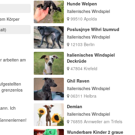
Hunde Welpen
Italienisches Windspiel
99510 Apolda
ßem Körper
Poslusjnye Wihri Izumrud
alt)
Italienisches Windspiel
12103 Berlin
Italienisches Windspiel
r arbeiten am
Deckrüde
47804 Krefeld
Ghil Raven
fgestellten
Italienisches Windspiel
d grenzenlos
06311 Helbra
Demian
ann. Ich
Italienisches Windspiel
Kennenlernen!
76855 Annweiler am Trifels
Wunderbare Kinder 2 graue