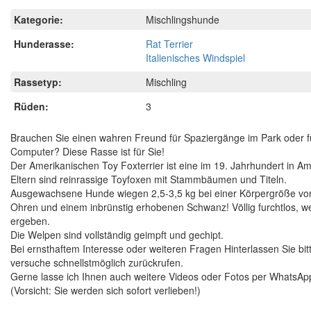
Kategorie:
Mischlingshunde
Hunderasse:
Rat Terrier
Italienisches Windspiel
Rassetyp:
Mischling
Rüden:
3
Brauchen Sie einen wahren Freund für Spaziergänge im Park oder fü
Computer? Diese Rasse ist für Sie!
Der Amerikanischen Toy Foxterrier ist eine im 19. Jahrhundert in Am
Eltern sind reinrassige Toyfoxen mit Stammbäumen und Titeln.
Ausgewachsene Hunde wiegen 2,5-3,5 kg bei einer Körpergröße von 2
Ohren und einem inbrünstig erhobenen Schwanz! Völlig furchtlos, w
ergeben.
Die Welpen sind vollständig geimpft und gechipt.
Bei ernsthaftem Interesse oder weiteren Fragen Hinterlassen Sie bi
versuche schnellstmöglich zurückrufen.
Gerne lasse ich Ihnen auch weitere Videos oder Fotos per WhatsA
(Vorsicht: Sie werden sich sofort verlieben!)