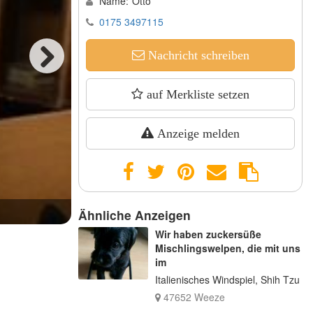
Name:
Otto
0175 3497115
Nachricht schreiben
Next
auf Merkliste setzen
Anzeige melden
Das is Florian. Sehr neugieriges, etwas vorsichtiges Junge. 
Ähnliche Anzeigen
Wir haben zuckersüße
Mischlingswelpen, die mit uns
im
Italienisches Windspiel, Shih Tzu
47652 Weeze