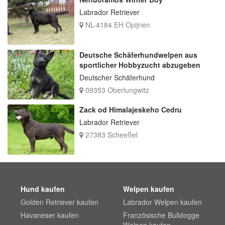
Labrador Retriever
NL-4184 EH Opijnen
Deutsche Schäferhundwelpen aus
sportlicher Hobbyzucht abzugeben
Deutscher Schäferhund
09353 Oberlungwitz
Zack od Himalajeskeho Cedru
Labrador Retriever
27383 Scheeßel
Hund kaufen
Welpen kaufen
Golden Retriever kaufen
Labrador Welpen kaufen
Havaneser kaufen
Französische Bulldogge
Welpen kaufen