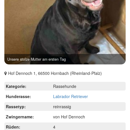
Unsere stolze Mutter am ersten Tag
Hof Dennoch 1, 66500 Hornbach (Rheinland-Pfalz)
Kategorie:
Rassehunde
Hunderasse:
Labrador Retriever
Rassetyp:
reinrassig
Zwingername:
von Hof Dennoch
Rüden:
4