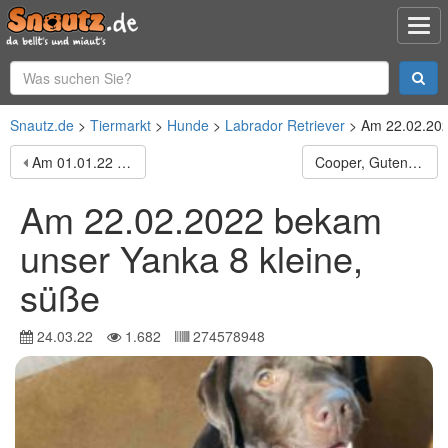
Snautz.de
Tiermarkt
Hunde
Labrador Retriever
Am 22.02.202
Am 01.01.22 hat unsere reinrassige Französische
Cooper, Guten Tag ich verkaufe aus privaten Gründen
Am 22.02.2022 bekam
unser Yanka 8 kleine,
süße
24.03.22
1.682
274578948