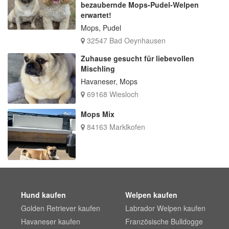
bezaubernde Mops-Pudel-Welpen
erwartet!
Mops, Pudel
32547 Bad Oeynhausen
Zuhause gesucht für liebevollen
Mischling
Havaneser, Mops
69168 Wiesloch
Mops Mix
84163 Marklkofen
Hund kaufen
Welpen kaufen
Golden Retriever kaufen
Labrador Welpen kaufen
Havaneser kaufen
Französische Bulldogge