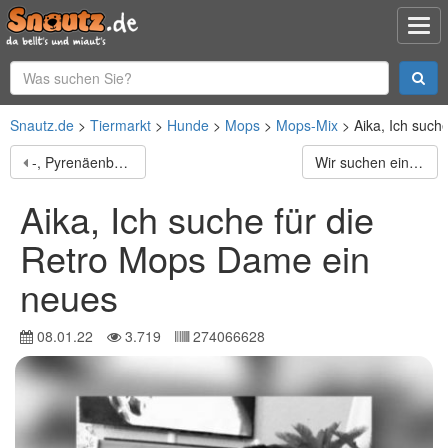
Snautz.de
Tiermarkt
Hunde
Mops
Mops-Mix
Aika, Ich such
-, Pyrenäenberghund Welpen Geboren am 25.9.21 Könnten
Wir suchen ein gemütliches neuse Zuhause... Wir sind
Aika, Ich suche für die
Retro Mops Dame ein
neues
08.01.22
3.719
274066628