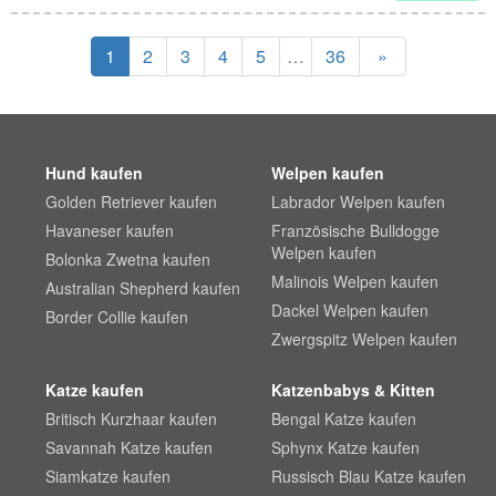
1
2
3
4
5
…
36
»
Hund kaufen
Welpen kaufen
Golden Retriever kaufen
Labrador Welpen kaufen
Havaneser kaufen
Französische Bulldogge
Welpen kaufen
Bolonka Zwetna kaufen
Malinois Welpen kaufen
Australian Shepherd kaufen
Dackel Welpen kaufen
Border Collie kaufen
Zwergspitz Welpen kaufen
Katze kaufen
Katzenbabys & Kitten
Britisch Kurzhaar kaufen
Bengal Katze kaufen
Savannah Katze kaufen
Sphynx Katze kaufen
Siamkatze kaufen
Russisch Blau Katze kaufen