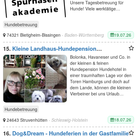
Unsere Tagesbetreuung für
Hunde! Viele werktätige…
Hundebetreuung
19.07.26
74321 Bietigheim-Bissingen
- Baden-Württemberg
15.
Kleine Landhaus-Hundepension
Struvenhütten
Bolonka, Havaneser und Co. in
der kleinen & feinen
Hundepension Hundehotel in
einer traumhaften Lage vor den
Toren Hamburgs und doch auf
dem Lande, können die kleinen
Vierbeiner bei uns Urlaub…
Hundebetreuung
18.07.26
24643 Struvenhütten
- Schleswig-Holstein
16.
Dog&Dream - Hundeferien in der Gastfamilie