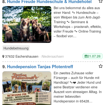
8.
Hunde Freude Hundeschule & Hundehotel
Bei uns bekommst du alles aus
einer Hand: 🐾 Hundeschule –
vom Welpen bis zum Anti-Jagd-
Training 🐾 Seminare &
Workshops – praxisnah, effektiv,
voller Freude 🐾 Online-Training
– flexibel von…
Hundebetreuung
21.07.26
37632 Eschershausen
- Niedersachsen
9.
Hundepension Tanjas Pfotentreff
Ein zweites Zuhause voller
Fürsorge – auch für Hunde mit
Handicap! 🐾❤️ Jeder Hund und
seine Besitzer verdienen eine
Auszeit vom stressigen Alltag. In
meiner liebevollen
Hundepension in 65428…