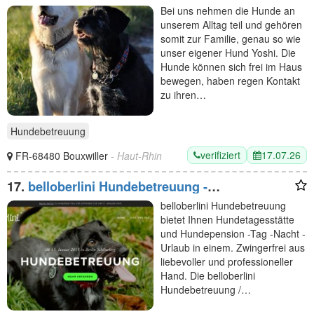
Bei uns nehmen die Hunde an
unserem Alltag teil und gehören
somit zur Familie, genau so wie
unser eigener Hund Yoshi. Die
Hunde können sich frei im Haus
bewegen, haben regen Kontakt
zu ihren…
Hundebetreuung
verifiziert
17.07.26
FR-68480 Bouxwiller
- Haut-Rhin
17.
belloberlini Hundebetreuung -
Hundepension Berlin
belloberlini Hundebetreuung
bietet Ihnen Hundetagesstätte
und Hundepension -Tag -Nacht -
Urlaub in einem. Zwingerfrei aus
liebevoller und professioneller
Hand. Die belloberlini
Hundebetreuung /…