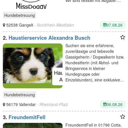
Wir sind flexibel mit Abgabe-…
Hundebetreuung
07.08.26
52538 Gangelt
- Nordrhein-Westfalen
2.
Haustierservice Alexandra Busch
Suchen sie eine erfahrene,
zuverlässige und liebevolle
Gassigeherin / Dogwalkerin bzw.
Hundesitterin (mit Abhol- und
Bringservice in kleiner
Hundegruppe oder
Einzelstunden), eine exklusive…
Hundebetreuung
06.08.26
56179 Vallendar
- Rheinland-Pfalz
3.
FreundemitFell
FreundemitFell in 01796 Cotta,