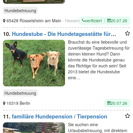
Hundebetreuung
verifiziert
20.07.26
65428 Rüsselsheim am Main
- Hessen
10.
Hundestube - Die Hundetagesstätte für
kleine Hunde
Brauchst du eine liebevolle und
zuverlässige Tagesbetreuung für
deinen kleinen Hund? Dann
könnte die Hundestube genau
das Richtige für euch sein! Seit
2013 bietet die Hundestube
eine…
Hundebetreuung
20.07.26
10319 Berlin
11.
familiäre Hundepension / Tierpension
Sie suchen eine
Urlaubsbetreuung, mit direktem