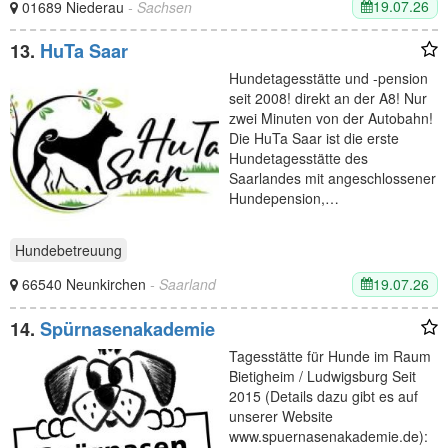
19.07.26
01689 Niederau
- Sachsen
13.
HuTa Saar
Hundetagesstätte und -pension
seit 2008! direkt an der A8! Nur
zwei Minuten von der Autobahn!
Die HuTa Saar ist die erste
Hundetagesstätte des
Saarlandes mit angeschlossener
Hundepension,…
Hundebetreuung
19.07.26
66540 Neunkirchen
- Saarland
14.
Spürnasenakademie
Tagesstätte für Hunde im Raum
Bietigheim / Ludwigsburg Seit
2015 (Details dazu gibt es auf
unserer Website
www.spuernasenakademie.de):