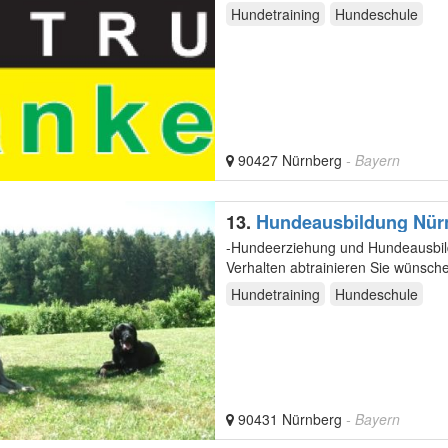
Hundetraining
Hundeschule
90427 Nürnberg
- Bayern
13.
Hundeausbildung Nür
-Hundeerziehung und Hundeausbildung -Erwünschtes Verhalten antrainieren -U
Verhalten abtra
Hundetraining
Hundeschule
90431 Nürnberg
- Bayern