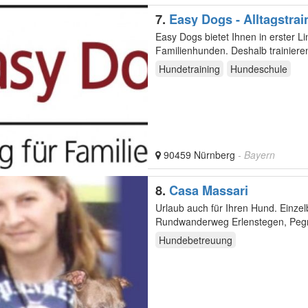
7.
Easy Dogs - Alltagstrai
Easy Dogs bietet Ihnen in erster L
Familienhunden. Deshalb trainiere
im…
Hundetraining
Hundeschule
90459 Nürnberg
- Bayern
8.
Casa Massari
Urlaub auch für Ihren Hund. Einze
Rundwanderweg Erlenstegen, Pegn
Hundebetreuung