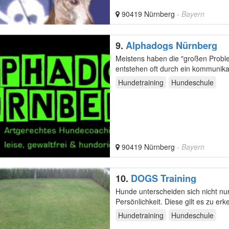
90419 Nürnberg
- Bayern
9.
Alphadogs Nürnberg
Meistens haben die "großen Probl
entstehen oft durch ein kommunika
Hundetraining
Hundeschule
90419 Nürnberg
- Bayern
10.
DOGS Training
Hunde unterscheiden sich nicht nur
Persönlichkeit. Diese gilt es zu er
Bedürfnisse…
Hundetraining
Hundeschule