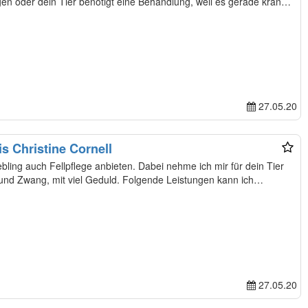
 oder dein Tier benötigt eine Behandlung, weil es gerade krank
27.05.20
is Christine Cornell
iebling auch Fellpflege anbieten. Dabei nehme ich mir für dein Tier
so viel Zeit wie nötig. Ohne Stress und Zwang, mit viel Geduld. Folgende Leistungen kann ich…
27.05.20