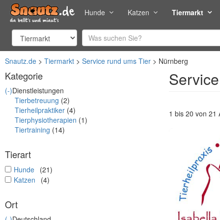
Hunde
Katzen
Tiermarkt
Snautz.de
Tiermarkt
Service rund ums Tier
Nürnberg
Service
Kategorie
(-)
Dienstleistungen
Tierbetreuung
(2)
Tierheilpraktiker
(4)
1 bis 20 von 21
Tierphysiotherapien
(1)
Tiertraining
(14)
Tierart
undefined
Hunde
(21)
undefined
Katzen
(4)
Ort
(-)
Deutschland