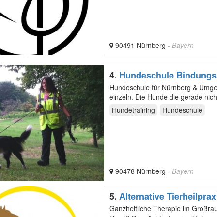
90491 Nürnberg
- Bayern
4.
Hundeschule Bindungs
Hundeschule für Nürnberg & Umgebung Mantrailing: In der Regel trainieren die 
einzeln. Die Hunde die gerade nic
Hundetraining
Hundeschule
90478 Nürnberg
- Bayern
5.
Alternative Tierheilprax
Ganzheitliche Therapie im Großraum Nürnberg Du hast einen Welpen, Jun