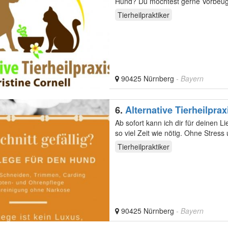
Hund? Du möchtest gerne Vorbeugen
ist…
Tierheilpraktiker
90425 Nürnberg
- Bayern
6.
Alternative Tierheilprax
Ab sofort kann ich dir für deinen L
Tierheilpraktiker
90425 Nürnberg
- Bayern