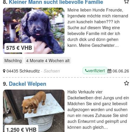
8.
Kleiner Mann sucht liebevolle Familie
Meine lieben Hunde Freunde,
Irgendwie möchte mich niemand
zum kuscheln haben??? ich
Suche auf diesem Weg eine
liebevolle Familie mit der ich
durch dick und dünn gehen
kann. Meine Geschwister…
575 € VHB
Mischling
4 Monate 4 Wochen
alt
verifiziert
04435 Schkeuditz
- Sachsen
06.06.26
9.
Dackel Welpen
Hallo Verkaufe vier
Dackelwelben drei Jungs und ein
Mädchen Sie sind ganz liebevoll
aufgezogen worden und suchen
nun ein neues Zuhause Sie sind
auch Entwurmt und geimpft und
können auch gleich…
1.250 € VHB