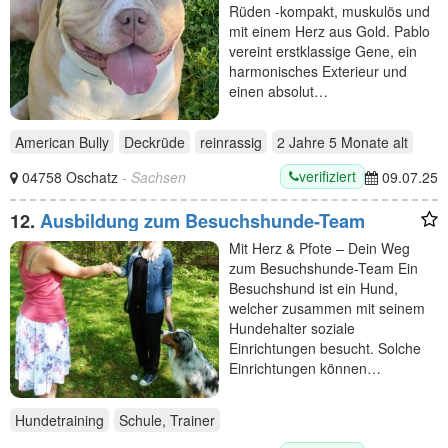
Rüden -kompakt, muskulös und
mit einem Herz aus Gold. Pablo
vereint erstklassige Gene, ein
harmonisches Exterieur und
einen absolut…
American Bully
Deckrüde
reinrassig
2 Jahre 5 Monate
alt
verifiziert
04758 Oschatz
- Sachsen
09.07.25
12.
Ausbildung zum Besuchshunde-Team
Mit Herz & Pfote – Dein Weg
zum Besuchshunde-Team Ein
Besuchshund ist ein Hund,
welcher zusammen mit seinem
Hundehalter soziale
Einrichtungen besucht. Solche
Einrichtungen können…
Hundetraining
Schule, Trainer