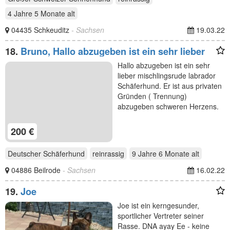
4 Jahre 5 Monate
alt
04435 Schkeuditz
- Sachsen
19.03.22
18.
Bruno, Hallo abzugeben ist ein sehr lieber
Hallo abzugeben ist ein sehr
lieber mischlingsrude labrador
Schäferhund. Er ist aus privaten
Gründen ( Trennung)
abzugeben schweren Herzens.
200 €
Deutscher Schäferhund
reinrassig
9 Jahre 6 Monate
alt
04886 Beilrode
- Sachsen
16.02.22
19.
Joe
Joe ist ein kerngesunder,
sportlicher Vertreter seiner
Rasse. DNA ayay Ee - keine