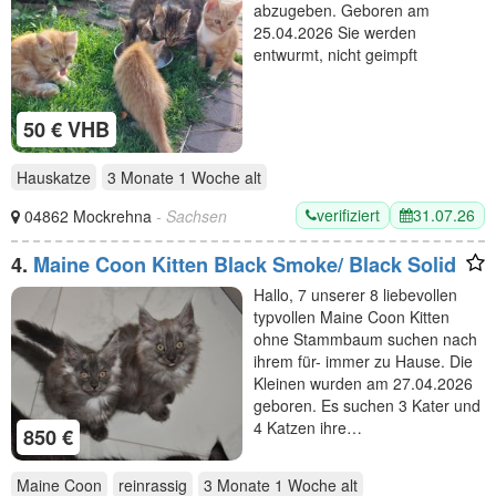
abzugeben. Geboren am
25.04.2026 Sie werden
entwurmt, nicht geimpft
50 € VHB
Hauskatze
3 Monate 1 Woche
alt
verifiziert
31.07.26
04862 Mockrehna
- Sachsen
4.
Maine Coon Kitten Black Smoke/ Black Solid
Hallo, 7 unserer 8 liebevollen
typvollen Maine Coon Kitten
ohne Stammbaum suchen nach
ihrem für- immer zu Hause. Die
Kleinen wurden am 27.04.2026
geboren. Es suchen 3 Kater und
4 Katzen ihre…
850 €
Maine Coon
reinrassig
3 Monate 1 Woche
alt