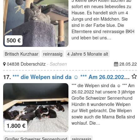
5 kleine BKH Kitten suchen ab
sofort ein neues liebevolles zu
Hause. Es handelt sich um 4
Jungs und ein Mädchen. Sie
sind in der Farbe blue. Die
Elterntiere sind reinrassige BKH
und leben bei uns…
500 €
Britisch Kurzhaar
reinrassig
4 Jahre 5 Monate
alt
04838 Doberschütz
- Sachsen
28.05.22
17.
*** die Welpen sind da ☺️ *** Am 26.02.2022
hat unsere
*** die Welpen sind da ☺️ *** Am
26.02.2022 hat unsere 3 jährige
Große Schweizer Sennenhund
Hündin 8 wundervolle Welpen
zur Welt gebracht. Die Welpen
sowie auch die Mama Bella sind
wohlauf. Die…
1.800 €
Großer Schweizer Sennenhund
reinrassig