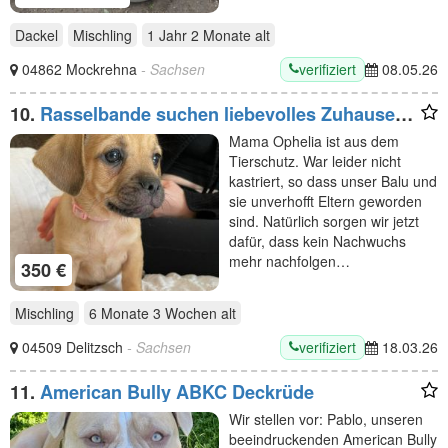
Dackel
Mischling
1 Jahr 2 Monate
alt
verifiziert
04862 Mockrehna
- Sachsen
08.05.26
10.
Rasselbande suchen liebevolles Zuhause
derzeit alle reserviert
Mama Ophelia ist aus dem
Tierschutz. War leider nicht
kastriert, so dass unser Balu und
sie unverhofft Eltern geworden
sind. Natürlich sorgen wir jetzt
dafür, dass kein Nachwuchs
mehr nachfolgen…
350 €
Mischling
6 Monate 3 Wochen
alt
verifiziert
04509 Delitzsch
- Sachsen
18.03.26
11.
American Bully ABKC Deckrüde
Wir stellen vor: Pablo, unseren
beeindruckenden American Bully