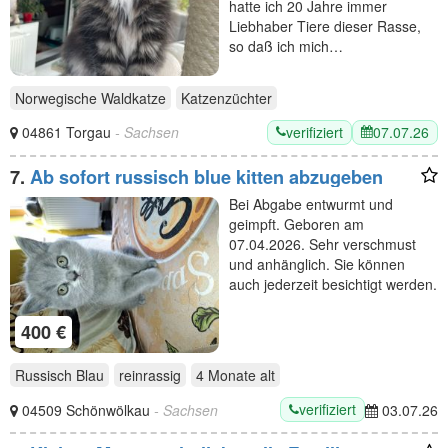
hatte ich 20 Jahre immer
Liebhaber Tiere dieser Rasse,
so daß ich mich…
Norwegische Waldkatze
Katzenzüchter
verifiziert
07.07.26
04861 Torgau
- Sachsen
7.
Ab sofort russisch blue kitten abzugeben
Bei Abgabe entwurmt und
geimpft. Geboren am
07.04.2026. Sehr verschmust
und anhänglich. Sie können
auch jederzeit besichtigt werden.
400 €
Russisch Blau
reinrassig
4 Monate
alt
verifiziert
04509 Schönwölkau
- Sachsen
03.07.26