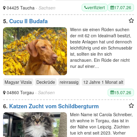
verifiziert
17.07.26
04425 Taucha
- Sachsen
5.
Cucu II Budafa
Wenn sie einen Rüden suchen
der mit 62 cm Idealmaß besitzt,
beste Anlagen hat und dennoch
leichtführig und ein Schmusebär
ist, sollten sie ihn sich
anschauen. Ein Rüde der nicht
nur auf einer…
Magyar Vizsla
Deckrüde
reinrassig
12 Jahre 1 Monat
alt
15.07.26
04860 Torgau
- Sachsen
6.
Katzen Zucht vom Schildbergturm
Mein Name ist Carola Schreiber,
ich wohne in Torgau, das ist in
der Nähe von Leipzig. Züchten
tue ich erst seit 2023. Vorher