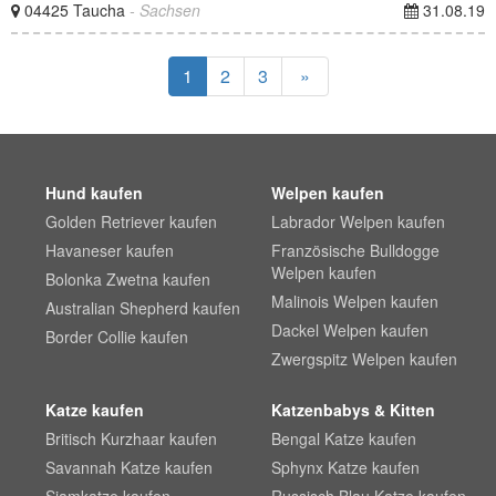
04425 Taucha
- Sachsen
31.08.19
1
2
3
»
Hund kaufen
Welpen kaufen
Golden Retriever kaufen
Labrador Welpen kaufen
Havaneser kaufen
Französische Bulldogge
Welpen kaufen
Bolonka Zwetna kaufen
Malinois Welpen kaufen
Australian Shepherd kaufen
Dackel Welpen kaufen
Border Collie kaufen
Zwergspitz Welpen kaufen
Katze kaufen
Katzenbabys & Kitten
Britisch Kurzhaar kaufen
Bengal Katze kaufen
Savannah Katze kaufen
Sphynx Katze kaufen