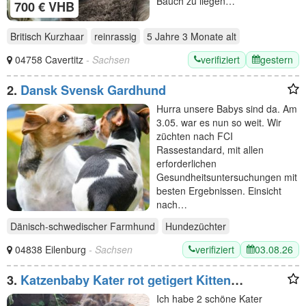
Bauch zu liegen…
700 € VHB
Britisch Kurzhaar
reinrassig
5 Jahre 3 Monate
alt
verifiziert
gestern
04758 Cavertitz
- Sachsen
2.
Dansk Svensk Gardhund
Hurra unsere Babys sind da. Am
3.05. war es nun so weit. Wir
züchten nach FCI
Rassestandard, mit allen
erforderlichen
Gesundheitsuntersuchungen mit
besten Ergebnissen. Einsicht
nach…
Dänisch-schwedischer Farmhund
Hundezüchter
verifiziert
03.08.26
04838 Eilenburg
- Sachsen
3.
Katzenbaby Kater rot getigert Kitten
Katzenbabys
Ich habe 2 schöne Kater