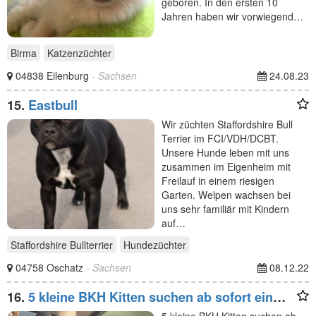
geboren. In den ersten 10
Jahren haben wir vorwiegend…
Birma
Katzenzüchter
04838 Eilenburg
- Sachsen
24.08.23
15.
Eastbull
Wir züchten Staffordshire Bull
Terrier im FCI/VDH/DCBT.
Unsere Hunde leben mit uns
zusammen im Eigenheim mit
Freilauf in einem riesigen
Garten. Welpen wachsen bei
uns sehr familiär mit Kindern
auf…
Staffordshire Bullterrier
Hundezüchter
04758 Oschatz
- Sachsen
08.12.22
16.
5 kleine BKH Kitten suchen ab sofort ein
neues