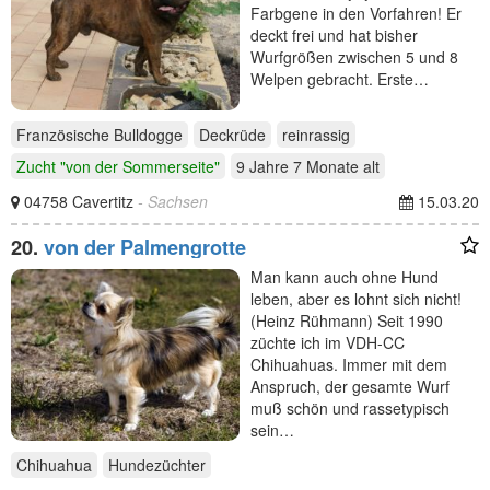
Farbgene in den Vorfahren! Er
deckt frei und hat bisher
Wurfgrößen zwischen 5 und 8
Welpen gebracht. Erste…
Französische Bulldogge
Deckrüde
reinrassig
Zucht "von der Sommerseite"
9 Jahre 7 Monate
alt
04758 Cavertitz
- Sachsen
15.03.20
20.
von der Palmengrotte
Man kann auch ohne Hund
leben, aber es lohnt sich nicht!
(Heinz Rühmann) Seit 1990
züchte ich im VDH-CC
Chihuahuas. Immer mit dem
Anspruch, der gesamte Wurf
muß schön und rassetypisch
sein…
Chihuahua
Hundezüchter