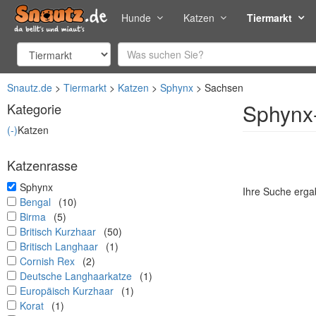
Hunde
Katzen
Tiermarkt
Snautz.de
Tiermarkt
Katzen
Sphynx
Sachsen
Sphynx-
Kategorie
(-)
Katzen
Katzenrasse
undefined
Sphynx
Ihre Suche ergab
undefined
Bengal
(10)
undefined
Birma
(5)
undefined
Britisch Kurzhaar
(50)
undefined
Britisch Langhaar
(1)
undefined
Cornish Rex
(2)
undefined
Deutsche Langhaarkatze
(1)
undefined
Europäisch Kurzhaar
(1)
undefined
Korat
(1)