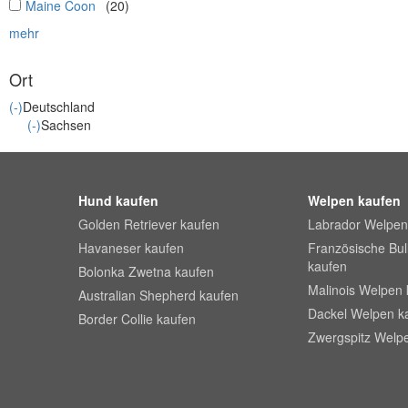
undefined
Maine Coon
(20)
mehr
Ort
(-)
Deutschland
(-)
Sachsen
Hund kaufen
Welpen kaufen
Golden Retriever kaufen
Labrador Welpen
Havaneser kaufen
Französische Bu
kaufen
Bolonka Zwetna kaufen
Malinois Welpen 
Australian Shepherd kaufen
Dackel Welpen k
Border Collie kaufen
Zwergspitz Welp