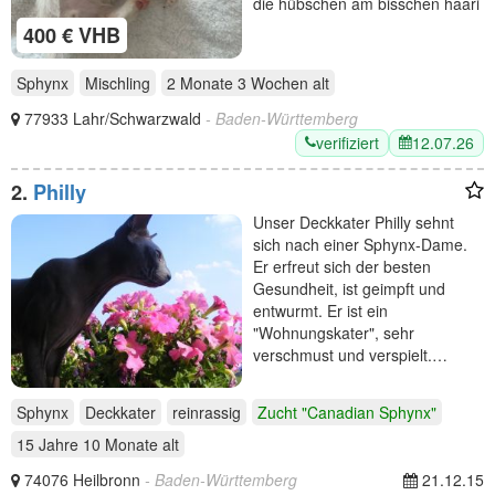
die hübschen am bisschen haari
400 € VHB
Sphynx
Mischling
2 Monate 3 Wochen
alt
77933 Lahr/Schwarzwald
- Baden-Württemberg
verifiziert
12.07.26
2.
Philly
Unser Deckkater Philly sehnt
sich nach einer Sphynx-Dame.
Er erfreut sich der besten
Gesundheit, ist geimpft und
entwurmt. Er ist ein
"Wohnungskater", sehr
verschmust und verspielt.…
Sphynx
Deckkater
reinrassig
Zucht "Canadian Sphynx"
15 Jahre 10 Monate
alt
74076 Heilbronn
- Baden-Württemberg
21.12.15