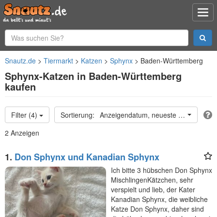
Snautz.de
Tiermarkt
Katzen
Sphynx
Baden-Württemberg
Sphynx-Katzen in Baden-Württemberg
kaufen
Filter (4)
Anzeigendatum, neueste oben
2 Anzeigen
1.
Don Sphynx und Kanadian Sphynx
Ich bitte 3 hübschen Don Sphynx
MischlingenKätzchen, sehr
verspielt und lieb, der Kater
Kanadian Sphynx, die weibliche
Katze Don Sphynx, daher sind