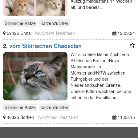
Auszug mindestens 14 Wochen
alt, und bereits…
Sibirische Katze
Katzenzüchter
59425 Unna
- Nordrhein-Westfalen
12.03.24
2.
vom Sibirischen Chaosclan
Wir sind eine kleine Zucht von
Sibirischen Katzen /Neva
Masquarade im
Münsterland/NRW zwischen
Ruhrgebiet und der
Niederländischen Grenze.
Unsere Kitten wachsen bei uns
mitten in der Familie auf…
Sibirische Katze
Katzenzüchter
46325 Borken
- Nordrhein-Westfalen
11.08.15