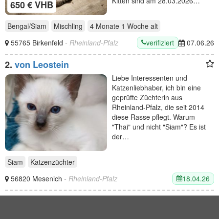
Kitten sind am 28.03.2026…
650 € VHB
Bengal/Siam
Mischling
4 Monate 1 Woche
alt
verifiziert
55765 Birkenfeld
- Rheinland-Pfalz
07.06.26
2.
von Leostein
Liebe Interessenten und
Katzenliebhaber, ich bin eine
geprüfte Züchterin aus
Rheinland-Pfalz, die seit 2014
diese Rasse pflegt. Warum
"Thai" und nicht "Siam"? Es ist
der…
Siam
Katzenzüchter
18.04.26
56820 Mesenich
- Rheinland-Pfalz