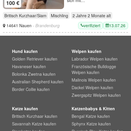
sich mit…
100 €
Britisch Kurzhaar/Siam
Mischling
2 Jahre 2 Monate
alt
verifiziert
13.07.26
14641 Nauen
- Brandenburg
Hund kaufen
Welpen kaufen
Golden Retriever kaufen
Labrador Welpen kaufen
Havaneser kaufen
Französische Bulldogge
Welpen kaufen
Bolonka Zwetna kaufen
Malinois Welpen kaufen
Australian Shepherd kaufen
Dackel Welpen kaufen
Border Collie kaufen
Zwergspitz Welpen kaufen
Katze kaufen
Katzenbabys & Kitten
Britisch Kurzhaar kaufen
Bengal Katze kaufen
Savannah Katze kaufen
Sphynx Katze kaufen