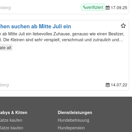
verifiziert
emberg
17.09.25
en suchen ab Mitte Juli ein
b Mitte Juli ein liebevolles Zuhause, genauso wie einen Besitzer,
. Die Kleinen sind sehr verspielt, verschmust und zutraulich und…
ate
alt
mberg
14.07.22
abys & Kitten
Dienstleistungen
Katze kaufen
Hundebetreuung
Katze kaufen
Hundepension