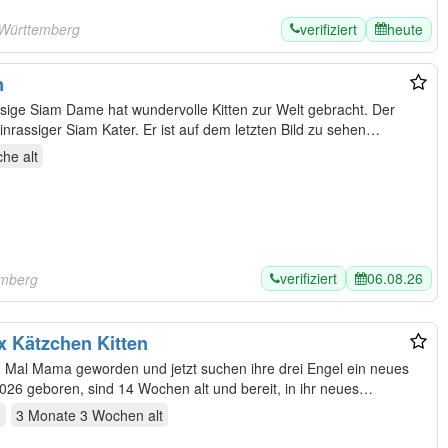
verifiziert
heute
-Württemberg
n
einrassiger Siam Kater. Er ist auf dem letzten Bild zu sehen…
che
alt
verifiziert
06.08.26
emberg
x Kätzchen Kitten
hre drei Engel ein neues
g
3 Monate 3 Wochen
alt