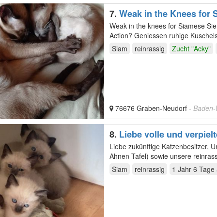
7.
Weak in the Knees for
Weak in the knees for Siamese S
Action? Geniessen ruhige Kuschels
Unser…
Siam
reinrassig
Zucht "Acky"
76676 Graben-Neudorf
- Baden
8.
Liebe volle und verpiel
volles Zuhause
Liebe zukünftige Katzenbesitzer, Unsere wunderschöner Siam Kater, ( stammt aus einem Wurf mit
Ahnen Tafel) sowie unsere reinras
gesunde…
Siam
reinrassig
1 Jahr 6 Tage