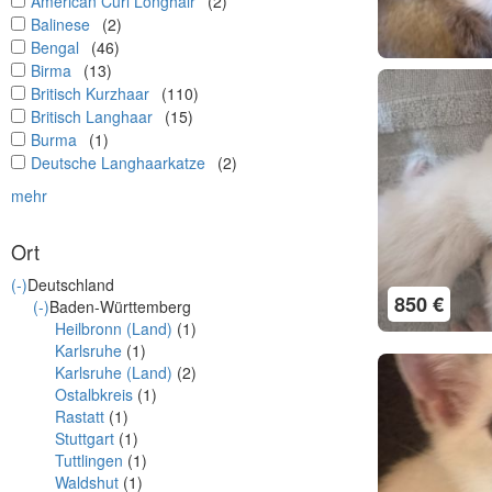
undefined
American Curl Longhair
(2)
undefined
Balinese
(2)
undefined
Bengal
(46)
undefined
Birma
(13)
undefined
Britisch Kurzhaar
(110)
undefined
Britisch Langhaar
(15)
undefined
Burma
(1)
undefined
Deutsche Langhaarkatze
(2)
mehr
Ort
(-)
Deutschland
850 €
(-)
Baden-Württemberg
Heilbronn (Land)
(1)
Karlsruhe
(1)
Karlsruhe (Land)
(2)
Ostalbkreis
(1)
Rastatt
(1)
Stuttgart
(1)
Tuttlingen
(1)
Waldshut
(1)