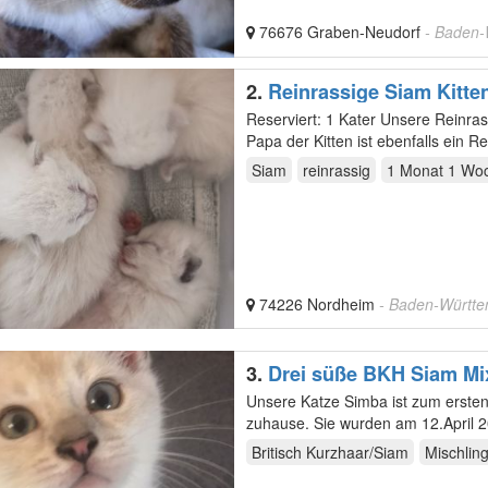
76676 Graben-Neudorf
- Baden
2.
Reinrassige Siam Kitte
Reserviert: 1 Kater Unsere Reinrassige Siam Dame hat wundervolle Kitten zur Welt gebracht. Der
Papa der Kitten ist ebenfalls ein R
Siam
reinrassig
1 Monat 1 Wo
74226 Nordheim
- Baden-Württ
3.
Drei süße BKH Siam Mi
Unsere Katze Simba ist zum ersten Mal Mama geworden und jetzt suchen i
zuhause. Sie wurden am 12.April 2026 geboren, sind 14 Wochen alt und bereit, in ihr neues
Zuhause…
Britisch Kurzhaar/Siam
Mischlin