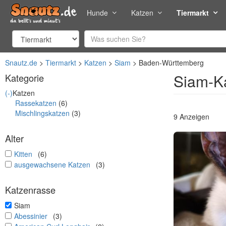
Hunde
Katzen
Tiermarkt
Snautz.de
Tiermarkt
Katzen
Siam
Baden-Württemberg
Siam-K
Kategorie
(-)
Katzen
Rassekatzen
(6)
Mischlingskatzen
(3)
9 Anzeigen
Alter
undefined
Kitten
(6)
undefined
ausgewachsene Katzen
(3)
Katzenrasse
undefined
Siam
undefined
Abessinier
(3)