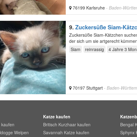
76199 Karlsruhe
- Baden-Württ
9.
Zuckersüße Siam-Kätzch
Zuckersüße Siam-Kätzchen suchen a
der sich um sie artgerecht kümmert
Siam
reinrassig
4 Jahre 3 Mon
70197 Stuttgart
- Baden-Württe
Katze kaufen
Katzenb
 kaufen
Britisch Kurzhaar kaufen
Bengal 
lldogge Welpen
Savannah Katze kaufen
Sphynx 