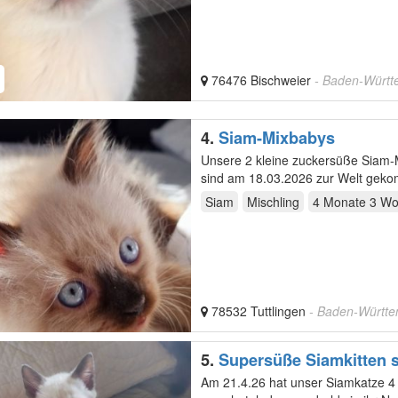
76476 Bischweier
- Baden-Würt
4.
Siam-Mixbabys
Unsere 2 kleine zuckersüße Siam-M
sind am 18.03.2026 zur Welt geko
Siam
Mischling
4 Monate 3 W
78532 Tuttlingen
- Baden-Württ
5.
Supersüße Siamkitten s
Kitten 100 Euro Reduktio
Am 21.4.26 hat unser Siamkatze 4 