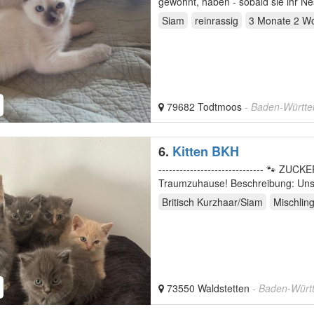
gewohnt, haben - sobald sie ihr Nes
sind…
Siam
reinrassig
3 Monate 2 W
79682 Todtmoos
- Baden-Württ
6.
Kitten BKH
------------------------------ 🐾
Traumzuhause! Beschreibung: Unsere wunderschöne Katze Mira hat am 12.04.2024 sechs gesunde
und zuckersüße…
Britisch Kurzhaar/Siam
Mischlin
73550 Waldstetten
- Baden-Würt