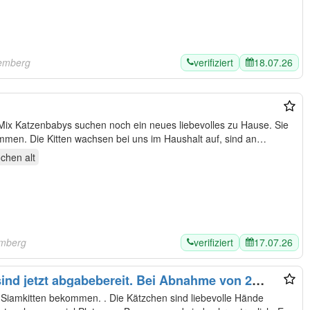
verifiziert
18.07.26
temberg
ix Katzenbabys suchen noch ein neues liebevolles zu Hause. Sie
mmen. Die Kitten wachsen bei uns im Haushalt auf, sind an…
ochen
alt
verifiziert
17.07.26
emberg
ind jetzt abgabebereit. Bei Abnahme von 2
n
Siamkitten bekommen. . Die Kätzchen sind liebevolle Hände