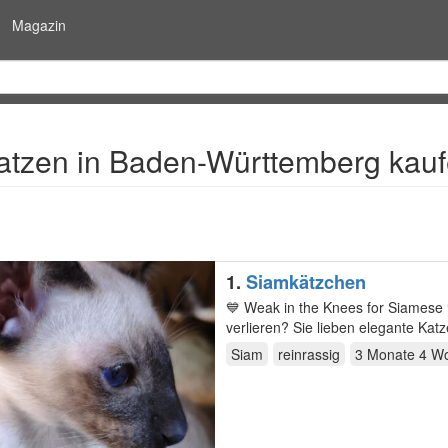
Magazin
atzen in Baden-Württemberg kau
1.
Siamkätzchen
💙 Weak in the Knees for Siamese 
verlieren? Sie lieben elegante Kat
ausgiebige…
Siam
reinrassig
3 Monate 4 W