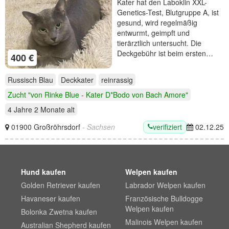
Kater hat den Laboklin XXL-
Genetics-Test, Blutgruppe A, ist
gesund, wird regelmäßig
entwurmt, geimpft und
tierärztlich untersucht. Die
Deckgebühr ist beim ersten…
400 €
Russisch Blau
Deckkater
reinrassig
Zucht "von Rinke Blue - Kater D*Bodo von Bach Amore"
4 Jahre 2 Monate
alt
verifiziert
01900 Großröhrsdorf
- Sachsen
02.12.25
Hund kaufen
Welpen kaufen
Golden Retriever kaufen
Labrador Welpen kaufen
Havaneser kaufen
Französische Bulldogge
Welpen kaufen
Bolonka Zwetna kaufen
Malinois Welpen kaufen
Australian Shepherd kaufen