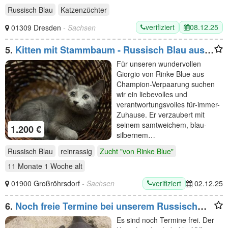
Russisch Blau
Katzenzüchter
verifiziert
08.12.25
01309 Dresden
- Sachsen
5.
Kitten mit Stammbaum - Russisch Blau aus
Sachsen - Update Katerchen ist vergeben
Für unseren wundervollen
Giorgio von Rinke Blue aus
Champion-Verpaarung suchen
wir ein liebevolles und
verantwortungsvolles für-immer-
Zuhause. Er verzaubert mit
seinem samtweichem, blau-
1.200 €
silbernem…
Russisch Blau
reinrassig
Zucht "von Rinke Blue"
11 Monate 1 Woche
alt
verifiziert
01900 Großröhrsdorf
- Sachsen
02.12.25
6.
Noch freie Termine bei unserem Russisch
Blau Deckkater für gesunde rollige
Es sind noch Termine frei. Der
Katzenmädchen