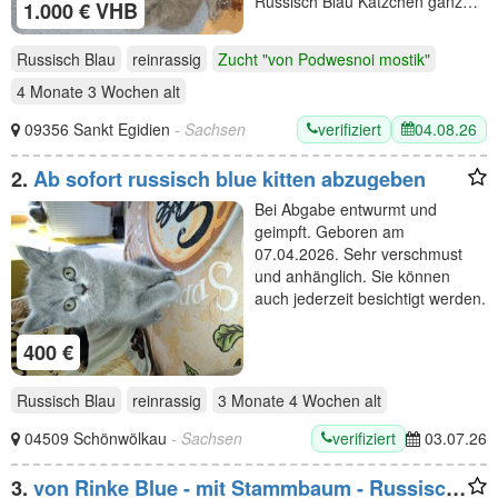
Russisch Blau Kätzchen ganz…
1.000 € VHB
Russisch Blau
reinrassig
Zucht "von Podwesnoi mostik"
4 Monate 3 Wochen
alt
verifiziert
04.08.26
09356 Sankt Egidien
- Sachsen
2.
Ab sofort russisch blue kitten abzugeben
Bei Abgabe entwurmt und
geimpft. Geboren am
07.04.2026. Sehr verschmust
und anhänglich. Sie können
auch jederzeit besichtigt werden.
400 €
Russisch Blau
reinrassig
3 Monate 4 Wochen
alt
verifiziert
04509 Schönwölkau
- Sachsen
03.07.26
3.
von Rinke Blue - mit Stammbaum - Russisch