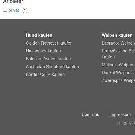
Anbieter
undefined
privat
(1)
Hund kaufen
Welpen kaufen
Golden Retriever kaufen
Labrador Welpen
Havaneser kaufen
Französische Bu
kaufen
Bolonka Zwetna kaufen
Malinois Welpen 
Australian Shepherd kaufen
Dackel Welpen k
Border Collie kaufen
Zwergspitz Welp
Über uns
Impressum
© 2005-2