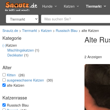
Hunde
Katzen
Tiermarkt
Snautz.de
Tiermarkt
Katzen
Russisch Blau
alte Katzen
Alte Ru
Kategorie
(-)
Katzen
Mischlingskatzen
(1)
Deckkater
(1)
2 Anzeigen
Alter
undefined
Kitten
(26)
undefined
ausgewachsene Katzen
(30)
undefined
alte Katzen
Katzenrasse
undefined
Russisch Blau