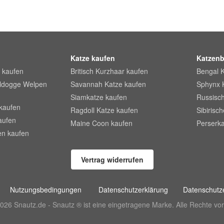
Katze kaufen
Katzenb
 kaufen
Britisch Kurzhaar kaufen
Bengal 
lldogge Welpen
Savannah Katze kaufen
Sphynx 
Siamkatze kaufen
Russisch
kaufen
Ragdoll Katze kaufen
Sibirisc
aufen
Maine Coon kaufen
Perserka
en kaufen
Vertrag widerrufen
Nutzungsbedingungen
Datenschutzerklärung
Datenschutze
026 Snautz.de - Snautz ® ist eine eingetragene Marke. Alle Rechte vor