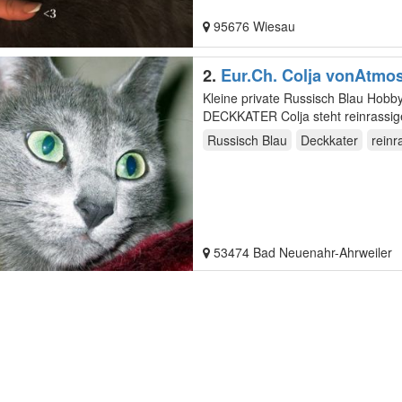
95676 Wiesau
2.
Eur.Ch. Colja vonAtmo
Kleine private Russisch Blau Hobbyzucht! Liebevoll gefürhrte Russisch Blau Z
DECKKATER Colja steht reinrassi
Russisch Blau
Deckkater
reinr
53474 Bad Neuenahr-Ahrweiler