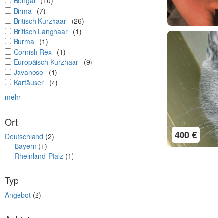
undefined
Bengal
(10)
undefined
Birma
(7)
undefined
Britisch Kurzhaar
(26)
undefined
Britisch Langhaar
(1)
undefined
Burma
(1)
undefined
Cornish Rex
(1)
undefined
Europäisch Kurzhaar
(9)
undefined
Javanese
(1)
undefined
Kartäuser
(4)
mehr
Ort
400 €
Deutschland
(2)
Bayern
(1)
Rheinland-Pfalz
(1)
Typ
Angebot
(2)