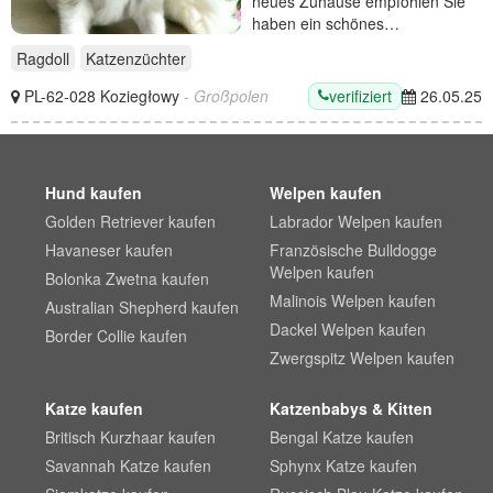
neues Zuhause empfohlen Sie
haben ein schönes…
Ragdoll
Katzenzüchter
verifiziert
PL-62-028 Koziegłowy
- Großpolen
26.05.25
Hund kaufen
Welpen kaufen
Golden Retriever kaufen
Labrador Welpen kaufen
Havaneser kaufen
Französische Bulldogge
Welpen kaufen
Bolonka Zwetna kaufen
Malinois Welpen kaufen
Australian Shepherd kaufen
Dackel Welpen kaufen
Border Collie kaufen
Zwergspitz Welpen kaufen
Katze kaufen
Katzenbabys & Kitten
Britisch Kurzhaar kaufen
Bengal Katze kaufen
Savannah Katze kaufen
Sphynx Katze kaufen