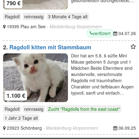
gesundheitlich durchgecheckt.…
790 €
Ragdoll
reinrassig
3 Monate 4 Tage
alt
19395 Plau am See
- Mecklenburg-Vorpommern
verifiziert
04.07.26
2.
Ragdoll kitten mit Stammbaum
Dior hat am 5.8. 6 süße Mini
Mäuse geboren 5 Jungs und 1
Mädchen Beide Elterntiere sind
wundervolle, verschmuste
Ragdolls mit traumhaftem
Charakter und tiefblauen Augen
typvoll, sanft und einfach…
1.100 €
Ragdoll
reinrassig
Zucht "Ragdolls from the east coast"
1 Jahr 2 Tage
alt
23923 Schönberg
- Mecklenburg-Vorpommern
06.09.25