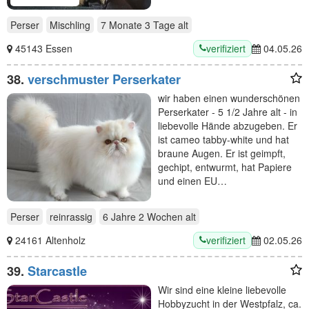
Perser
Mischling
7 Monate 3 Tage
alt
verifiziert
45143 Essen
04.05.26
38.
verschmuster Perserkater
wir haben einen wunderschönen
Perserkater - 5 1/2 Jahre alt - in
liebevolle Hände abzugeben. Er
ist cameo tabby-white und hat
braune Augen. Er ist geimpft,
gechipt, entwurmt, hat Papiere
und einen EU…
Perser
reinrassig
6 Jahre 2 Wochen
alt
verifiziert
24161 Altenholz
02.05.26
39.
Starcastle
Wir sind eine kleine liebevolle
Hobbyzucht in der Westpfalz, ca.