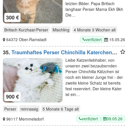
letzten Bilder. Papa Britisch
langhaar Perser Mama Ekh Bkh
Die…
300 €
Britisch Kurzhaar/Perser
Mischling
4 Monate 3 Wochen
alt
verifiziert
64372 Ober-Ramstadt
15.05.26
35.
Traumhaftes Perser Chinchilla Katerchen
mit klassischem Näschen sucht liebevolles
Liebe Katzenliebhaber, von
Zuhause
unseren zwei bezaubernden
Perser Chinchilla Kätzchen ist
noch ein kleiner Junge frei - der
zweite kleine Schatz ist bereits
fest reserviert. Der kleine Kater
ist ein…
900 €
Perser
reinrassig
5 Monate 6 Tage
alt
verifiziert
09.05.26
96117 Memmelsdorf