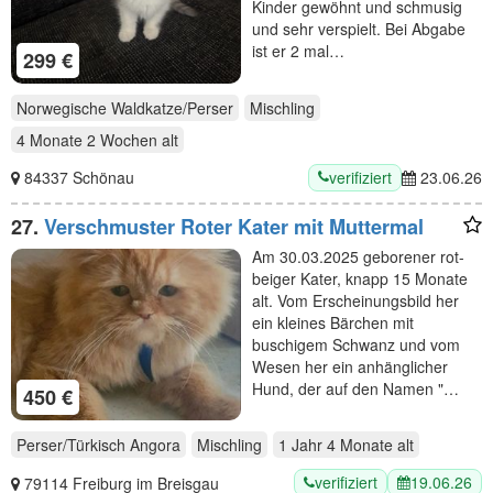
Kinder gewöhnt und schmusig
und sehr verspielt. Bei Abgabe
ist er 2 mal…
299 €
Norwegische Waldkatze/Perser
Mischling
4 Monate 2 Wochen
alt
verifiziert
84337 Schönau
23.06.26
27.
Verschmuster Roter Kater mit Muttermal
Am 30.03.2025 geborener rot-
beiger Kater, knapp 15 Monate
alt. Vom Erscheinungsbild her
ein kleines Bärchen mit
buschigem Schwanz und vom
Wesen her ein anhänglicher
Hund, der auf den Namen "…
450 €
Perser/Türkisch Angora
Mischling
1 Jahr 4 Monate
alt
verifiziert
19.06.26
79114 Freiburg im Breisgau