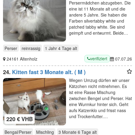
Persermädchen abzugeben. Die
eine ist 11 Monate alt und die
andere 5 Jahre. Sie haben die
Farben silvertabby white und
patched tabby white. Sie sind
geimpft und entwurmt. Beide…
Perser
reinrassig
1 Jahr 4 Tage
alt
verifiziert
24161 Altenholz
07.07.26
24.
Kitten fast 3 Monate alt. ( M )
Wegen Umzug dürfen wir unser
Kätzchen nicht mitnehmen. Es
ist eine Rasse Mischung
zwischen Bengel und Perser. Hat
eine Wurmkur hinter sich. Geht
aufs Katzenklo und frisst nass
und Trockenfutter.…
220 € VHB
Bengal/Perser
Mischling
3 Monate 6 Tage
alt