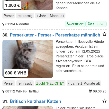
gegenüber.Menschen die sie
1.000 €
Kennen…
Perser
reinrassig
1 Jahr 1 Monat
alt
verifiziert
11.06.26
61194 Niddatal
30.
Perserkater - Perser - Perserkatze männlich
Perserkater in liebevolle Hände
abzugeben. Askaban ist ein
junger (geb. am 12.05.2022)
Perserkater in der Farbe black-
silver-tabby-white. CFA
registriert. Er ist stubenrein und
sehr verschmust.…
600 € VHB
Perser
reinrassig
Zucht "FELICITE'"
4 Jahre 2 Monate
alt
08112 Wilkau-Haßlau
09.06.26
31.
Britisch kurzhaar Katzen
Leider müssen wir unsere