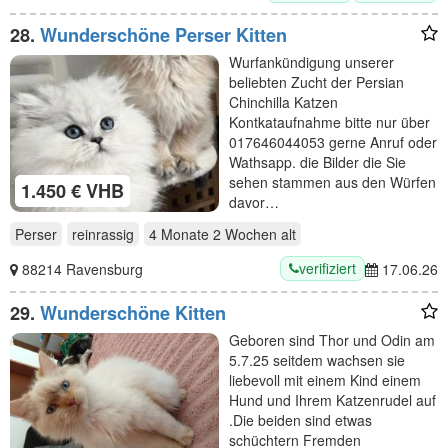
28.
Wunderschöne Perser Kitten
Wurfankündigung unserer
beliebten Zucht der Persian
Chinchilla Katzen
Kontkataufnahme bitte nur über
017646044053 gerne Anruf oder
Wathsapp. die Bilder die Sie
sehen stammen aus den Würfen
1.450 € VHB
davor…
Perser
reinrassig
4 Monate 2 Wochen
alt
verifiziert
88214 Ravensburg
17.06.26
29.
Wunderschöne Kitten
Geboren sind Thor und Odin am
5.7.25 seitdem wachsen sie
liebevoll mit einem Kind einem
Hund und Ihrem Katzenrudel auf
.Die beiden sind etwas
schüchtern Fremden