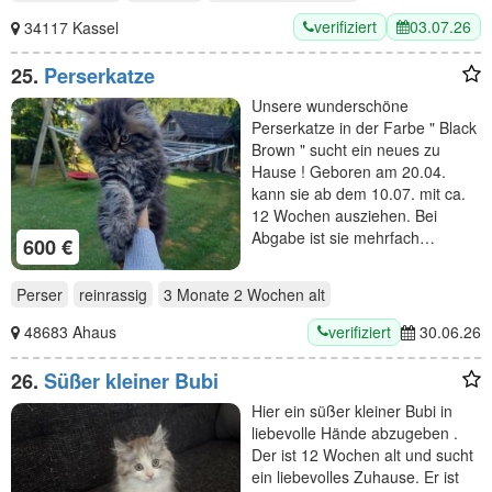
verifiziert
03.07.26
34117 Kassel
25.
Perserkatze
Unsere wunderschöne
Perserkatze in der Farbe " Black
Brown " sucht ein neues zu
Hause ! Geboren am 20.04.
kann sie ab dem 10.07. mit ca.
12 Wochen ausziehen. Bei
Abgabe ist sie mehrfach…
600 €
Perser
reinrassig
3 Monate 2 Wochen
alt
verifiziert
48683 Ahaus
30.06.26
26.
Süßer kleiner Bubi
Hier ein süßer kleiner Bubi in
liebevolle Hände abzugeben .
Der ist 12 Wochen alt und sucht
ein liebevolles Zuhause. Er ist