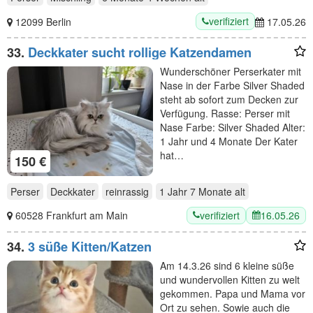
verifiziert
12099 Berlin
17.05.26
33.
Deckkater sucht rollige Katzendamen
Wunderschöner Perserkater mit
Nase in der Farbe Silver Shaded
steht ab sofort zum Decken zur
Verfügung. Rasse: Perser mit
Nase Farbe: Silver Shaded Alter:
1 Jahr und 4 Monate Der Kater
hat…
150 €
Perser
Deckkater
reinrassig
1 Jahr 7 Monate
alt
verifiziert
16.05.26
60528 Frankfurt am Main
34.
3 süße Kitten/Katzen
Am 14.3.26 sind 6 kleine süße
und wundervollen Kitten zu welt
gekommen. Papa und Mama vor
Ort zu sehen. Sowie auch die