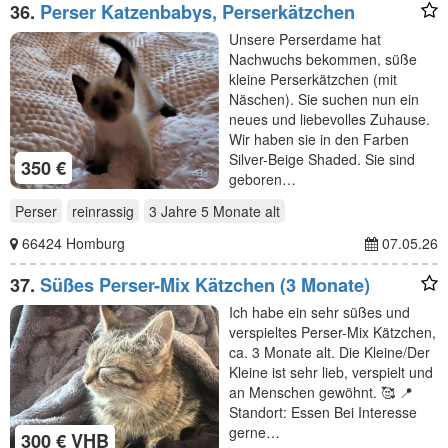
36.
Perser Katzenbabys, Perserkätzchen
Unsere Perserdame hat
Nachwuchs bekommen, süße
kleine Perserkätzchen (mit
Näschen). Sie suchen nun ein
neues und liebevolles Zuhause.
Wir haben sie in den Farben
Silver-Beige Shaded. Sie sind
350 €
geboren…
Perser
reinrassig
3 Jahre 5 Monate
alt
66424 Homburg
07.05.26
37.
Süßes Perser-Mix Kätzchen (3 Monate)
Ich habe ein sehr süßes und
verspieltes Perser-Mix Kätzchen,
ca. 3 Monate alt. Die Kleine/Der
Kleine ist sehr lieb, verspielt und
an Menschen gewöhnt. 🥰 📍
Standort: Essen Bei Interesse
gerne…
300 € VHB