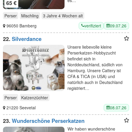
es…
65 €
Perser
Mischling
3 Jahre 4 Wochen
alt
verifiziert
09.07.26
96050 Bamberg
22.
Silverdance
Unsere liebevolle kleine
Perserkatzen-Hobbyzucht
befindet sich in
Norddeutschland, südlich von
Hamburg. Unsere Cattery ist
CFA & TICA (in USA) und
natürlich auch in Deutschland
registriert…
Perser
Katzenzüchter
08.07.26
21220 Seevetal
23.
Wunderschöne Perserkatzen
Wir haben wunderschöne