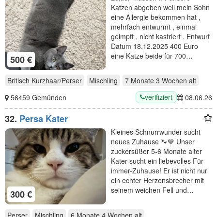
Katzen abgeben weil mein Sohn
eine Allergie bekommen hat ,
mehrfach entwurmt , einmal
geimpft , nicht kastriert . Entwurf
Datum 18.12.2025 400 Euro
eine Katze beide für 700…
500 €
Britisch Kurzhaar/Perser
Mischling
7 Monate 3 Wochen
alt
verifiziert
56459 Gemünden
08.06.26
32.
Persa Kater
Kleines Schnurrwunder sucht
neues Zuhause 🐾💙 Unser
zuckersüßer 5-6 Monate alter
Kater sucht ein liebevolles Für-
immer-Zuhause! Er ist nicht nur
ein echter Herzensbrecher mit
seinem weichen Fell und…
300 €
Perser
Mischling
6 Monate 4 Wochen
alt