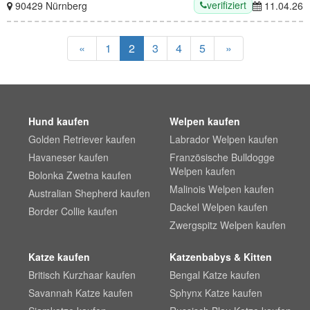
verifiziert
90429 Nürnberg
11.04.26
«
1
2
3
4
5
»
Hund kaufen
Welpen kaufen
Golden Retriever kaufen
Labrador Welpen kaufen
Havaneser kaufen
Französische Bulldogge
Welpen kaufen
Bolonka Zwetna kaufen
Malinois Welpen kaufen
Australian Shepherd kaufen
Dackel Welpen kaufen
Border Collie kaufen
Zwergspitz Welpen kaufen
Katze kaufen
Katzenbabys & Kitten
Britisch Kurzhaar kaufen
Bengal Katze kaufen
Savannah Katze kaufen
Sphynx Katze kaufen