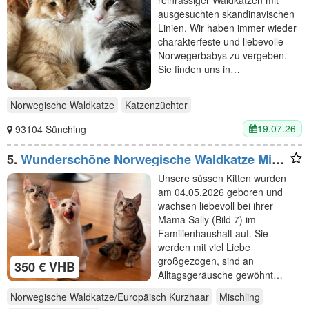
reinrassiger Waldkatzen mit
ausgesuchten skandinavischen
Linien. Wir haben immer wieder
charakterfeste und liebevolle
Norwegerbabys zu vergeben.
Sie finden uns in…
Norwegische Waldkatze
Katzenzüchter
19.07.26
93104 Sünching
5.
Wunderschöne Norwegische Waldkatze Mix
Kitten suchen liebevolles zu Hause
Unsere süssen Kitten wurden
am 04.05.2026 geboren und
wachsen liebevoll bei ihrer
Mama Sally (Bild 7) im
Familienhaushalt auf. Sie
werden mit viel Liebe
großgezogen, sind an
350 € VHB
Alltagsgeräusche gewöhnt…
Norwegische Waldkatze/Europäisch Kurzhaar
Mischling