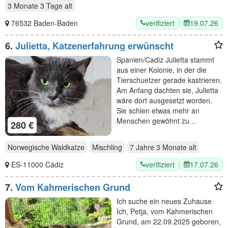
3 Monate 3 Tage
alt
verifiziert
19.07.26
76532 Baden-Baden
6.
Julietta, Katzenerfahrung erwünscht
Spanien/Cadiz Julietta stammt
aus einer Kolonie, in der die
Tierschuetzer gerade kastrieren.
Am Anfang dachten sie, Julietta
wäre dort ausgesetzt worden.
Sie schien etwas mehr an
Menschen gewöhnt zu…
280 €
Norwegische Waldkatze
Mischling
7 Jahre 3 Monate
alt
verifiziert
17.07.26
ES-11000 Cádiz
7.
Vom Kahmerischen Grund
Ich suche ein neues Zuhause
Ich, Petja, vom Kahmerischen
Grund, am 22.09.2025 geboren,