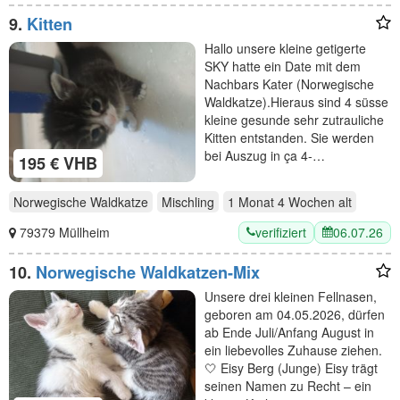
9.
Kitten
Hallo unsere kleine getigerte
SKY hatte ein Date mit dem
Nachbars Kater (Norwegische
Waldkatze).Hieraus sind 4 süsse
kleine gesunde sehr zutrauliche
Kitten entstanden. Sie werden
bei Auszug in ça 4-…
195 € VHB
Norwegische Waldkatze
Mischling
1 Monat 4 Wochen
alt
verifiziert
06.07.26
79379 Müllheim
10.
Norwegische Waldkatzen-Mix
Unsere drei kleinen Fellnasen,
geboren am 04.05.2026, dürfen
ab Ende Juli/Anfang August in
ein liebevolles Zuhause ziehen.
🤍 Eisy Berg (Junge) Eisy trägt
seinen Namen zu Recht – ein