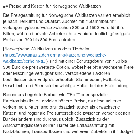
## Preise und Kosten für Norwegische Waldkatzen
Die Preisgestaltung für Norwegische Waldkatzen variiert erheblich
je nach Herkunft und Qualität. Züchter mit **Stammbaum**
verlangen typischerweise zwischen 800 und 1500 Euro für ihre
Kitten, während private Anbieter ohne Papiere deutlich günstigere
Preise von 300 bis 800 Euro aufrufen.
[Norwegische Waldkatzen aus dem Tierheim]
(
https://www.snautz.de/tiermarkt/katzen/norwegische-
waldkatze/tierheim-ti...
) sind mit einer Schutzgebühr von 150 bis
300 Euro die preiswerteste Option, wobei hier oft erwachsene Tiere
oder Mischlinge verfügbar sind. Verschiedene Faktoren
beeinflussen den Endpreis erheblich: Stammbaum, Fellfarbe,
Geschlecht und Alter spielen wichtige Rollen bei der Preisfindung.
Besonders begehrte Farben wie **Rot** oder spezielle
Farbkombinationen erzielen höhere Preise, da diese seltener
vorkommen. Kitten sind grundsätzlich teurer als erwachsene
Katzen, und regionale Preisunterschiede zwischen verschiedenen
Bundesländern sind durchaus üblich. Zusätzlich zu den
Anschaffungskosten sollten Halter die Erstausstattung mit
Kratzbäumen, Transportboxen und weiterem Zubehör in ihr Budget