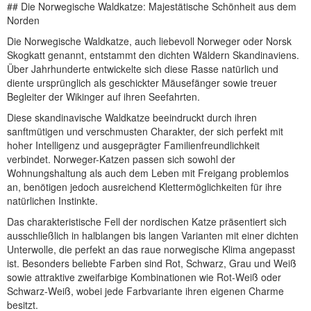
## Die Norwegische Waldkatze: Majestätische Schönheit aus dem
Norden
Die Norwegische Waldkatze, auch liebevoll Norweger oder Norsk
Skogkatt genannt, entstammt den dichten Wäldern Skandinaviens.
Über Jahrhunderte entwickelte sich diese Rasse natürlich und
diente ursprünglich als geschickter Mäusefänger sowie treuer
Begleiter der Wikinger auf ihren Seefahrten.
Diese skandinavische Waldkatze beeindruckt durch ihren
sanftmütigen und verschmusten Charakter, der sich perfekt mit
hoher Intelligenz und ausgeprägter Familienfreundlichkeit
verbindet. Norweger-Katzen passen sich sowohl der
Wohnungshaltung als auch dem Leben mit Freigang problemlos
an, benötigen jedoch ausreichend Klettermöglichkeiten für ihre
natürlichen Instinkte.
Das charakteristische Fell der nordischen Katze präsentiert sich
ausschließlich in halblangen bis langen Varianten mit einer dichten
Unterwolle, die perfekt an das raue norwegische Klima angepasst
ist. Besonders beliebte Farben sind Rot, Schwarz, Grau und Weiß
sowie attraktive zweifarbige Kombinationen wie Rot-Weiß oder
Schwarz-Weiß, wobei jede Farbvariante ihren eigenen Charme
besitzt.