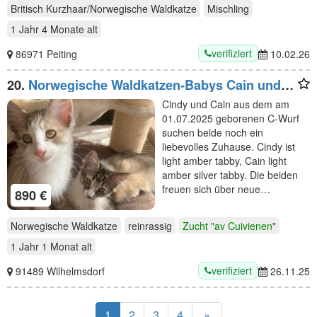
Britisch Kurzhaar/Norwegische Waldkatze
Mischling
1 Jahr 4 Monate
alt
verifiziert
86971 Peiting
10.02.26
20.
Norwegische Waldkatzen-Babys Cain und
Cindy abzugeben
Cindy und Cain aus dem am
01.07.2025 geborenen C-Wurf
suchen beide noch ein
liebevolles Zuhause. Cindy ist
light amber tabby, Cain light
amber silver tabby. Die beiden
freuen sich über neue…
890 €
Norwegische Waldkatze
reinrassig
Zucht "av Cuivienen"
1 Jahr 1 Monat
alt
verifiziert
91489 Wilhelmsdorf
26.11.25
1
2
3
4
»