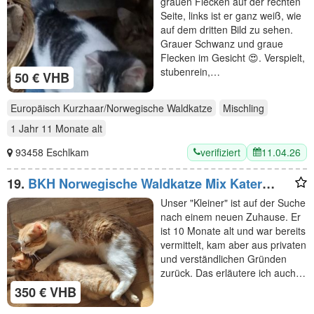
grauen Flecken auf der rechten
Seite, links ist er ganz weiß, wie
auf dem dritten Bild zu sehen.
Grauer Schwanz und graue
Flecken im Gesicht 😍. Verspielt,
stubenrein,…
50 € VHB
Europäisch Kurzhaar/Norwegische Waldkatze
Mischling
1 Jahr 11 Monate
alt
verifiziert
11.04.26
93458 Eschlkam
19.
BKH Norwegische Waldkatze Mix Kater
sucht neues zu Hause
Unser "Kleiner" ist auf der Suche
nach einem neuen Zuhause. Er
ist 10 Monate alt und war bereits
vermittelt, kam aber aus privaten
und verständlichen Gründen
zurück. Das erläutere ich auch…
350 € VHB