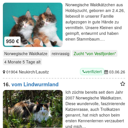
Norwegische Waldkätzchen aus
Hobbyzucht, geboren am 2.4.26,
liebevoll in unserer Familie
aufgezogen in gute Hände zu
vermitteln. Unsere Kleinen sind
geimpft, entwurmt und haben
einen Stammbaum.…
950 €
Norwegische Waldkatze
reinrassig
Zucht "von Vestfjorden"
4 Monate 5 Tage
alt
verifiziert
01904 Neukirch/Lausitz
03.06.26
16.
vom Lindwurmland
Ich züchte bereits seit dem Jahr
2007 Norwegische Waldkatzen.
Diese wundervolle, faszinierende
Katzenrasse, auch Trollkatzen
genannt, hat mich schon beim
ersten Kennenlernen verzaubert
und mich…