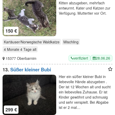
Kitten abzugeben, mehrfach
entwurmt. Kater und Katzen zur
Verfügung. Muttertier vor Ort.
150 €
Kartäuser/Norwegische Waldkatze
Mischling
4 Monate 4 Tage
alt
verifiziert
28.06.26
15377 Oberbarnim
13.
Süßer kleiner Bubi
Hier ein süßer kleiner Bubi in
liebevolle Hände abzugeben .
Der ist 12 Wochen alt und sucht
ein liebevolles Zuhause. Er ist
Kinder gewöhnt und schmusig
und sehr verspielt. Bei Abgabe
ist er 2 mal…
299 €