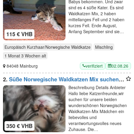
Babys bekommen. Und zwar
sind es 4 süße Kater. Es sind
Waldkatzen Mix, 2 haben
mittellanges Fell und 2 haben
kurzes Fell. Ende August,
Anfang September sind sie…
115 € VHB
Europäisch Kurzhaar/Norwegische Waldkatze
Mischling
1 Monat 3 Wochen
alt
verifiziert
02.08.26
84048 Mainburg
2.
Süße Norwegische Waldkatzen Mix suchen
ein schönes Zuhause
Beschreibung Details Anbieter
Hallo liebe Katzenfreunde,wir
suchen für unsere beiden
wunderschönen Norwegischen
Waldkatzen-Mix Mädchen ein
liebevolles und
verantwortungsvolles neues
350 € VHB
Zuhause. Die…