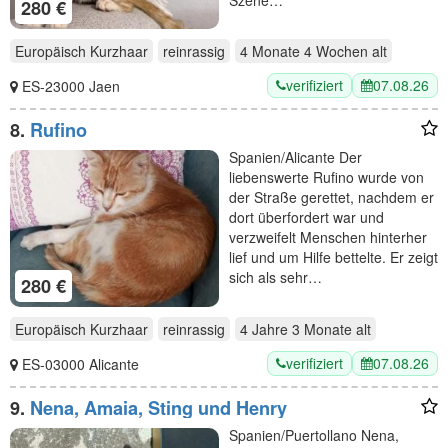
280 €
Europäisch Kurzhaar
reinrassig
4 Monate 4 Wochen
alt
verifiziert
07.08.26
ES-23000 Jaen
8.
Rufino
Spanien/Alicante Der
liebenswerte Rufino wurde von
der Straße gerettet, nachdem er
dort überfordert war und
verzweifelt Menschen hinterher
lief und um Hilfe bettelte. Er zeigt
sich als sehr…
280 €
Europäisch Kurzhaar
reinrassig
4 Jahre 3 Monate
alt
verifiziert
07.08.26
ES-03000 Alicante
9.
Nena, Amaia, Sting und Henry
Spanien/Puertollano Nena,