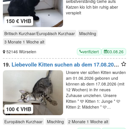
selbstverständig Gehe aufs
Katzen klo Ich bin ruhig aber
verspielt
150 € VHB
Britisch Kurzhaar/Europäisch Kurzhaar
Mischling
3 Monate 1 Woche
alt
verifiziert
03.08.26
52146 Würselen
19.
Liebevolle Kitten suchen ab dem 17.08.2026
ein neues Zuhause
Unsere vier süßen Kitten wurden
am 01.06.2026 geboren und
können ab dem 17.08.2026 (mit
12 Wochen) in ihr neues
Zuhause umziehen. Unsere
Kitten * 🩵 Kitten 1: Junge * 🩷
Kitten 2: Mädchen * 🩷…
100 € VHB
Europäisch Kurzhaar
Mischling
2 Monate 1 Woche
alt