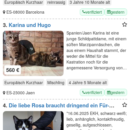
Europäisch Kurzhaar
reinrassig
3 Jahre 10 Monate
alt
verifiziert
gestern
ES-08000 Barcelona
3.
Karina und Hugo
Spanien/Jaen Karina ist eine
junge Schildpattdame, mit einem
süßen Marzipannäschen, die
aus einem Haushalt stammt, der
weder die Mittel für die
Kastration noch für die
angemessene Versorgung von…
560 €
Europäisch Kurzhaar
Mischling
4 Jahre 5 Monate
alt
verifiziert
gestern
ES-23000 Jaen
4.
Die liebe Rosa braucht dringend ein Für-
Immer-Zuhause
*16.06.2025 EKH, schwarz-weiß;
lieb, anhänglich, kontaktfreudig,
gesellig, aufgeschlossen,