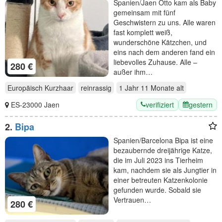
Spanien/Jaen Otto kam als Baby
gemeinsam mit fünf
Geschwistern zu uns. Alle waren
fast komplett weiß,
wunderschöne Kätzchen, und
eins nach dem anderen fand ein
liebevolles Zuhause. Alle –
280 €
außer ihm…
Europäisch Kurzhaar
reinrassig
1 Jahr 11 Monate
alt
verifiziert
gestern
ES-23000 Jaen
2.
Bipa
Spanien/Barcelona Bipa ist eine
bezaubernde dreijährige Katze,
die im Juli 2023 ins Tierheim
kam, nachdem sie als Jungtier in
einer betreuten Katzenkolonie
gefunden wurde. Sobald sie
Vertrauen…
280 €