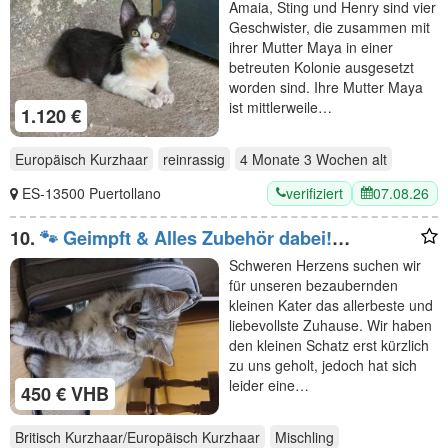
Amaia, Sting und Henry sind vier
Geschwister, die zusammen mit
ihrer Mutter Maya in einer
betreuten Kolonie ausgesetzt
worden sind. Ihre Mutter Maya
ist mittlerweile…
1.120 €
Europäisch Kurzhaar
reinrassig
4 Monate 3 Wochen
alt
verifiziert
07.08.26
ES-13500 Puertollano
10.
​🐾 Geimpft & Alles Zubehör dabei!
Herzensbrecher-Schmuser (geb. 09.05.2026)
Schweren Herzens suchen wir
sucht liebevolles Heim
für unseren bezaubernden
kleinen Kater das allerbeste und
liebevollste Zuhause. Wir haben
den kleinen Schatz erst kürzlich
zu uns geholt, jedoch hat sich
leider eine…
450 € VHB
Britisch Kurzhaar/Europäisch Kurzhaar
Mischling