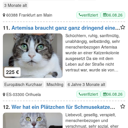
3 Monate
alt
verifiziert
06.08.26
60388 Frankfurt am Main
11.
Artemisa braucht ganz ganz dringend einen
Pflegeplatz (oder gleich ein Zuhause)!
Schüchtern, ruhig, sanftmütig,
unabhängig, selbständig, sehr
menschenbezogen Artemisa
wurde an einer Katzenkolonie
ausgesetzt Da sie mit dem
Leben auf der Straße nicht
vertraut war, wurde sie von…
225 €
Europäisch Kurzhaar
Mischling
6 Jahre 3 Monate
alt
verifiziert
06.08.26
ES-03300 Orihuela
12.
Wer hat ein Plätzchen für Schmusekatze
Pila? Eilt sehr!
Liebevoll, gesellig, verspielt,
menschenbezogen und
verschmust, sehr sozial, eher