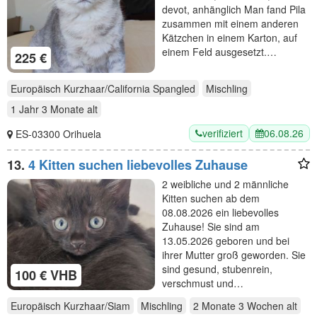
devot, anhänglich Man fand Pila
zusammen mit einem anderen
Kätzchen in einem Karton, auf
einem Feld ausgesetzt.…
225 €
Europäisch Kurzhaar/California Spangled
Mischling
1 Jahr 3 Monate
alt
verifiziert
06.08.26
ES-03300 Orihuela
13.
4 Kitten suchen liebevolles Zuhause
2 weibliche und 2 männliche
Kitten suchen ab dem
08.08.2026 ein liebevolles
Zuhause! Sie sind am
13.05.2026 geboren und bei
ihrer Mutter groß geworden. Sie
sind gesund, stubenrein,
100 € VHB
verschmust und…
Europäisch Kurzhaar/Siam
Mischling
2 Monate 3 Wochen
alt