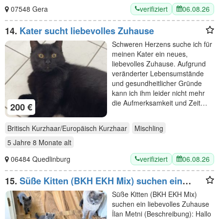
verifiziert
06.08.26
07548 Gera
14.
Kater sucht liebevolles Zuhause
Schweren Herzens suche ich für
meinen Kater ein neues,
liebevolles Zuhause. Aufgrund
veränderter Lebensumstände
und gesundheitlicher Gründe
kann ich ihm leider nicht mehr
die Aufmerksamkeit und Zeit…
200 €
Britisch Kurzhaar/Europäisch Kurzhaar
Mischling
5 Jahre 8 Monate
alt
verifiziert
06.08.26
06484 Quedlinburg
15.
Süße Kitten (BKH EKH Mix) suchen ein
liebevolles Zuhause
Süße Kitten (BKH EKH Mix)
suchen ein liebevolles Zuhause
İlan Metni (Beschreibung): Hallo