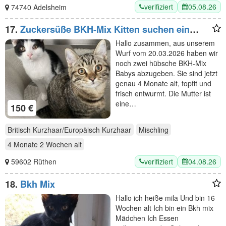
verifiziert
05.08.26
74740 Adelsheim
17.
Zuckersüße BKH-Mix Kitten suchen ein
liebevolles Zuhause!
Hallo zusammen, aus unserem
Wurf vom 20.03.2026 haben wir
noch zwei hübsche BKH-Mix
Babys abzugeben. Sie sind jetzt
genau 4 Monate alt, topfit und
frisch entwurmt. Die Mutter ist
eine…
150 €
Britisch Kurzhaar/Europäisch Kurzhaar
Mischling
4 Monate 2 Wochen
alt
verifiziert
04.08.26
59602 Rüthen
18.
Bkh Mix
Hallo ich heiße mila Und bin 16
Wochen alt Ich bin ein Bkh mix
Mädchen Ich Essen