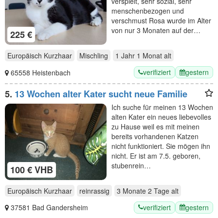
verspielt, sehr sozial, sehr
menschenbezogen und
verschmust Rosa wurde im Alter
von nur 3 Monaten auf der…
225 €
Europäisch Kurzhaar
Mischling
1 Jahr 1 Monat
alt
verifiziert
gestern
65558 Heistenbach
5.
13 Wochen alter Kater sucht neue Familie
Ich suche für meinen 13 Wochen
alten Kater ein neues liebevolles
zu Hause weil es mit meinen
bereits vorhandenen Katzen
nicht funktioniert. Sie mögen ihn
nicht. Er ist am 7.5. geboren,
stubenrein…
100 € VHB
Europäisch Kurzhaar
reinrassig
3 Monate 2 Tage
alt
verifiziert
gestern
37581 Bad Gandersheim