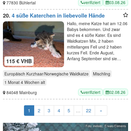
verifiziert
03.08.26
77830 Bühlertal
20.
4 süße Katerchen in liebevolle Hände
Hallo, meine Katze hat am 12.06
Babys bekommen. Und zwar
sind es 4 süße Kater. Es sind
Waldkatzen Mix, 2 haben
mittellanges Fell und 2 haben
kurzes Fell. Ende August,
Anfang September sind sie…
115 € VHB
Europäisch Kurzhaar/Norwegische Waldkatze
Mischling
1 Monat 4 Wochen
alt
verifiziert
02.08.26
84048 Mainburg
1
2
3
4
5
…
22
»
Foto: melis82,
Envato Elements